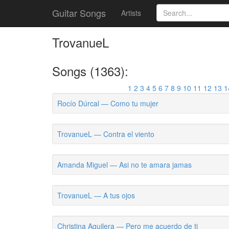
Guitar Songs
Artists
TrovanueL
Songs (1363):
1
2
3
4
5
6
7
8
9
10
11
12
13
1
Rocío Dúrcal — Como tu mujer
TrovanueL — Contra el viento
Amanda Miguel — Asi no te amara jamas
TrovanueL — A tus ojos
Christina Aguilera — Pero me acuerdo de ti