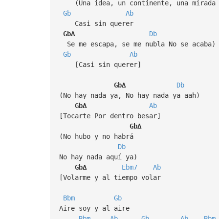
(Una idea, un continente, una mirada
Gb
Ab
Casi sin querer
Gb∆
Db
Se me escapa, se me nubla No se acaba)
Gb
Ab
[Casi sin querer]
Gb∆
Db
(No hay nada ya, No hay nada ya aah)
Gb∆
Ab
[Tocarte Por dentro besar]
Gb∆
(No hubo y no habrá
Db
No hay nada aquí ya)
Gb∆
Ebm7
Ab
[Volarme y al tiempo volar
Bbm
Gb
Aire soy y al aire
Bbm
Ab
Gb
Ab
Bbm