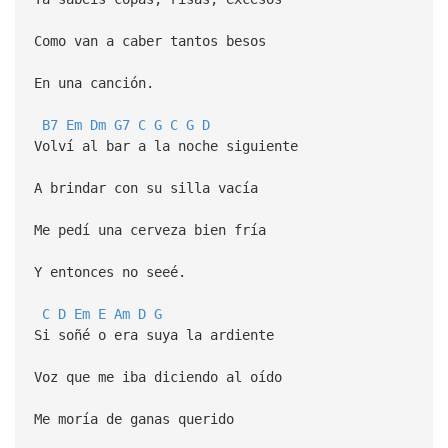
Como van a caber tantos besos
En una canción.
B7
Em
Dm
G7
C
G
C
G
D
Volví al bar a la noche siguiente
A brindar con su silla vacía
Me pedí una cerveza bien fría
Y entonces no seeé.
C
D
Em
E
Am
D
G
Si soñé o era suya la ardiente
Voz que me iba diciendo al oído
Me moría de ganas querido