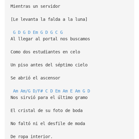
Mientras un servidor
[Le levanta la falda a la luna]
G
D
G
D
Em
G
D
G
C
G
Al llegar al portal nos buscamos
Como dos estudiantes en celo
Un piso antes del séptimo cielo
Se abrió el ascensor
Am
Am/G
D/F#
C
D
Em
Am
E
Am
G
D
Nos sirvió para el último gramo
El cristal de su foto de boda
No faltó ni el desfile de moda
De ropa interior.