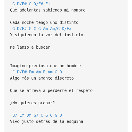
G
D/F#
G
D/F#
Em
Que adelantas sabiendo mi nombre
Cada noche tengo uno distinto
G
D/F#
G
C
G
Am
Am/G
D/F#
Y siguiendo la voz del instinto
Me lanzo a buscar
Imagino preciosa que un hombre
C
D/F#
Em
Am
E
Am
G
D
Algo más un amante discreto
Que se atreva a perderme el respeto
¿No quieres probar?
B7
Em
Dm
G7
C
G
C
G
D
Vivo justo detrás de la esquina