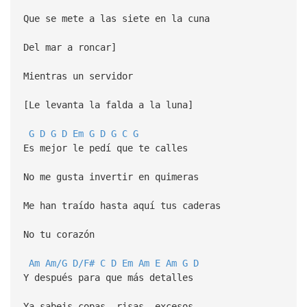
Que se mete a las siete en la cuna
Del mar a roncar]
Mientras un servidor
[Le levanta la falda a la luna]
G
D
G
D
Em
G
D
G
C
G
Es mejor le pedí que te calles
No me gusta invertir en quimeras
Me han traído hasta aquí tus caderas
No tu corazón
Am
Am/G
D/F#
C
D
Em
Am
E
Am
G
D
Y después para que más detalles
Ya sabeis copas, risas, excesos