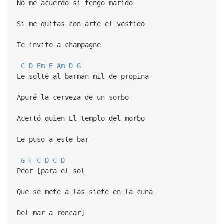
No me acuerdo si tengo marido
Si me quitas con arte el vestido
Te invito a champagne
C
D
Em
E
Am
D
G
Le solté al barman mil de propina
Apuré la cerveza de un sorbo
Acertó quien El templo del morbo
Le puso a este bar
G
F
C
D
C
D
Peor [para el sol
Que se mete a las siete en la cuna
Del mar a roncar]