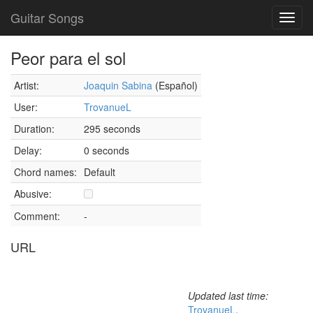
Guitar Songs
Toggl
navig
Peor para el sol
Artist:
Joaquin Sabina
(Español)
User:
TrovanueL
Duration:
295 seconds
Delay:
0 seconds
Chord names:
Default
Abusive:
Comment:
-
URL
Updated last time:
TrovanueL
,