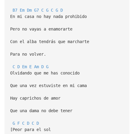
B7
Em
Dm
G7
C
G
C
G
D
En mi casa no hay nada prohibido
Pero no vayas a enamorarte
Con el alba tendrás que marcharte
Para no volver.
C
D
Em
E
Am
D
G
Olvidando que me has conocido
Que una vez estuviste en mi cama
Hay caprichos de amor
Que una dama no debe tener
G
F
C
D
C
D
[Peor para el sol