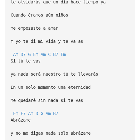
te olvidarás que un día hace tiempo ya
Cuando éramos aún niños
me empezaste a amar
Y yo te di mi vida y te va as
Am
D7
G
Em
Am
C
B7
Em
Si tú te vas
ya nada será nuestro tú te llevarás
En un solo momento una eternidad
Me quedaré sin nada si te vas
Em
E7
Am
D
G
Am
B7
Abrázame
y no me digas nada sólo abrázame