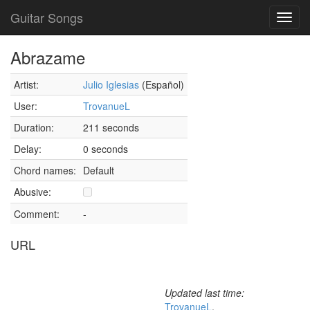
Guitar Songs
Toggl
navig
Abrazame
Artist:
Julio Iglesias
(Español)
User:
TrovanueL
Duration:
211 seconds
Delay:
0 seconds
Chord names:
Default
Abusive:
Comment:
-
URL
Updated last time:
TrovanueL
,