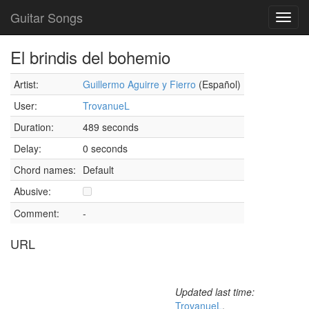
Guitar Songs
Toggl
navig
El brindis del bohemio
Artist:
Guillermo Aguirre y Fierro
(Español)
User:
TrovanueL
Duration:
489 seconds
Delay:
0 seconds
Chord names:
Default
Abusive:
Comment:
-
URL
Updated last time:
TrovanueL
,