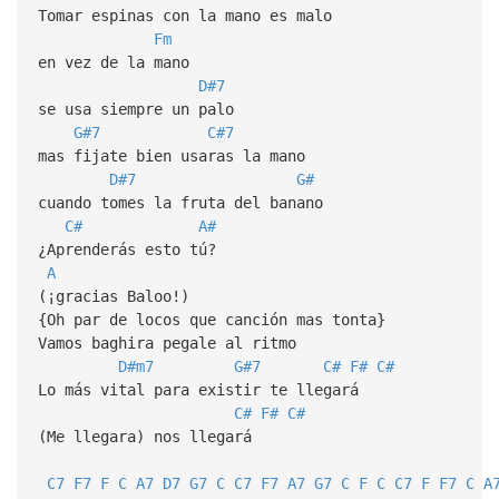
Tomar espinas con la mano es malo
Fm
en vez de la mano
D#7
se usa siempre un palo
G#7
C#7
mas fijate bien usaras la mano
D#7
G#
cuando tomes la fruta del banano
C#
A#
¿Aprenderás esto tú?
A
(¡gracias Baloo!)
{Oh par de locos que canción mas tonta}
Vamos baghira pegale al ritmo
D#m7
G#7
C#
F#
C#
Lo más vital para existir te llegará
C#
F#
C#
(Me llegara) nos llegará
C7
F7
F
C
A7
D7
G7
C
C7
F7
A7
G7
C
F
C
C7
F
F7
C
A