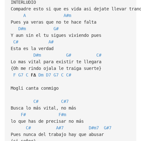
INTERLUDIO
Compadre esto si que es vida asi dejate llevar tran
A
A#m
Pues ya veras que no te hace falta
D#m
G#
Y aun sin el tu sigues viviendo pues
C#
A#
Esta es la verdad
D#m
G#
C#
Lo mas vital para existir te llegara
{Oh me rindo ojala le traiga suerte}
F
G7
C
F∆
Dm
D7
G7
C
C#
Mogli canta conmigo
C#
C#7
Busca lo más vital, no más
F#
F#m
lo que has de precisar no más
C#
A#7
D#m7
G#7
Pues nunca del trabajo hay que abusar
(si señor)