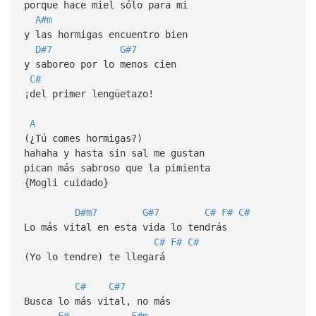
porque hace miel sólo para mi
A#m
y las hormigas encuentro bien
D#7
G#7
y saboreo por lo menos cien
C#
¡del primer lengüetazo!
A
(¿Tú comes hormigas?)
hahaha y hasta sin sal me gustan
pican más sabroso que la pimienta
{Mogli cuidado}
D#m7
G#7
C#
F#
C#
Lo más vital en esta vida lo tendrás
C#
F#
C#
(Yo lo tendre) te llegará
C#
C#7
Busca lo más vital, no más
F#
F#m