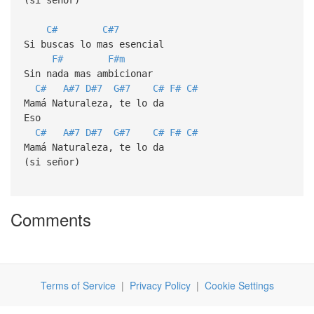
C#
C#7
Si buscas lo mas esencial
F#
F#m
Sin nada mas ambicionar
C#
A#7
D#7
G#7
C#
F#
C#
Mamá Naturaleza, te lo da
Eso
C#
A#7
D#7
G#7
C#
F#
C#
Mamá Naturaleza, te lo da
(si señor)
Comments
Terms of Service
|
Privacy Policy
|
Cookie Settings