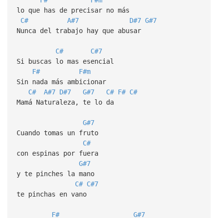
lo que has de precisar no más
C#
A#7
D#7
G#7
Nunca del trabajo hay que abusar
C#
C#7
Si buscas lo mas esencial
F#
F#m
Sin nada más ambicionar
C#
A#7
D#7
G#7
C#
F#
C#
Mamá Naturaleza, te lo da
G#7
Cuando tomas un fruto
C#
con espinas por fuera
G#7
y te pinches la mano
C#
C#7
te pinchas en vano
F#
G#7