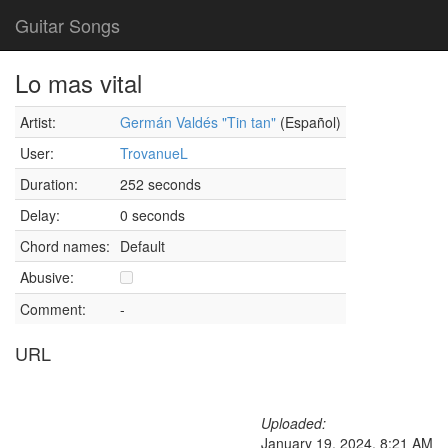
Guitar Songs
Lo mas vital
Artist:
Germán Valdés "Tin tan"
(Español)
User:
TrovanueL
Duration:
252 seconds
Delay:
0 seconds
Chord names:
Default
Abusive:
Comment:
-
URL
Uploaded:
January 19, 2024, 8:21 AM