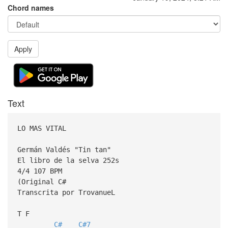
Chord names
Apply
Text
LO MAS VITAL
Germán Valdés "Tin tan"
El libro de la selva 252s
4/4 107 BPM
(Original C#
Transcrita por TrovanueL
T F
C#
C#7