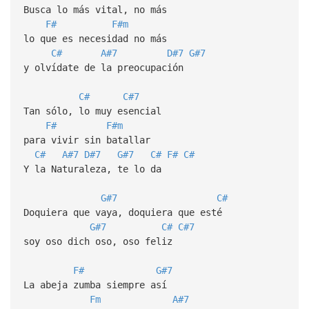
Busca lo más vital, no más
F#
F#m
lo que es necesidad no más
C#
A#7
D#7
G#7
y olvídate de la preocupación
C#
C#7
Tan sólo, lo muy esencial
F#
F#m
para vivir sin batallar
C#
A#7
D#7
G#7
C#
F#
C#
Y la Naturaleza, te lo da
G#7
C#
Doquiera que vaya, doquiera que esté
G#7
C#
C#7
soy oso dich oso, oso feliz
F#
G#7
La abeja zumba siempre así
Fm
A#7