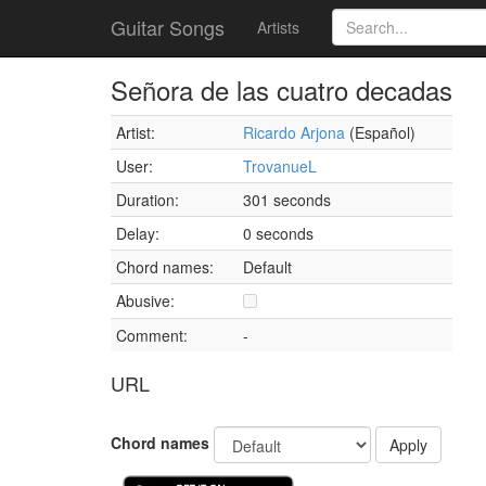
Guitar Songs
Artists
Señora de las cuatro decadas
Artist:
Ricardo Arjona
(Español)
User:
TrovanueL
Duration:
301 seconds
Delay:
0 seconds
Chord names:
Default
Abusive:
Comment:
-
URL
Chord names
Apply