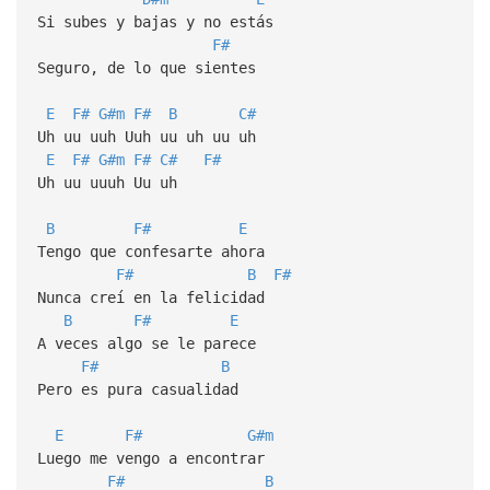
Si subes y bajas y no estás
F#
Seguro, de lo que sientes
E
F#
G#m
F#
B
C#
Uh uu uuh Uuh uu uh uu uh
E
F#
G#m
F#
C#
F#
Uh uu uuuh Uu uh
B
F#
E
Tengo que confesarte ahora
F#
B
F#
Nunca creí en la felicidad
B
F#
E
A veces algo se le parece
F#
B
Pero es pura casualidad
E
F#
G#m
Luego me vengo a encontrar
F#
B