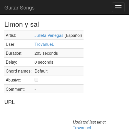
Guitar Songs
Toggl
navig
Limon y sal
Artist:
Julieta Venegas
(Español)
User:
TrovanueL
Duration:
205 seconds
Delay:
0 seconds
Chord names:
Default
Abusive:
Comment:
-
URL
Updated last time:
TrovanueL
,