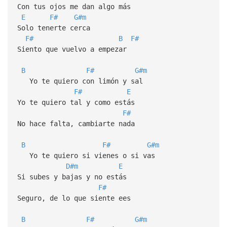
Con tus ojos me dan algo más
E
F#
G#m
Solo tenerte cerca
F#
B
F#
Siento que vuelvo a empezar
B
F#
G#m
Yo te quiero con limón y sal
F#
E
Yo te quiero tal y como estás
F#
No hace falta, cambiarte nada
B
F#
G#m
Yo te quiero si vienes o si vas
D#m
E
Si subes y bajas y no estás
F#
Seguro, de lo que siente ees
B
F#
G#m