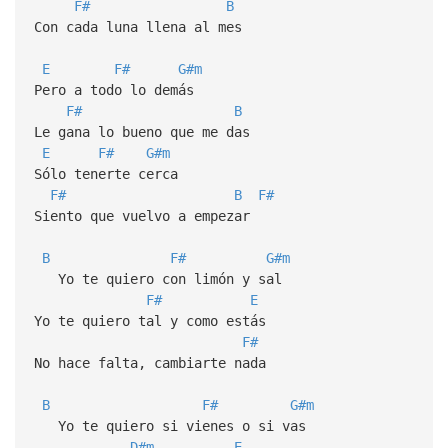
F#
B
Con cada luna llena al mes
E
F#
G#m
Pero a todo lo demás
F#
B
Le gana lo bueno que me das
E
F#
G#m
Sólo tenerte cerca
F#
B
F#
Siento que vuelvo a empezar
B
F#
G#m
Yo te quiero con limón y sal
F#
E
Yo te quiero tal y como estás
F#
No hace falta, cambiarte nada
B
F#
G#m
Yo te quiero si vienes o si vas
D#m
E