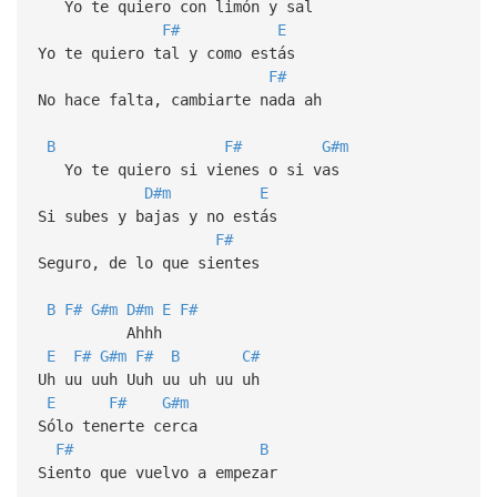
Yo te quiero con limón y sal
F#
E
Yo te quiero tal y como estás
F#
No hace falta, cambiarte nada ah
B
F#
G#m
Yo te quiero si vienes o si vas
D#m
E
Si subes y bajas y no estás
F#
Seguro, de lo que sientes
B
F#
G#m
D#m
E
F#
Ahhh
E
F#
G#m
F#
B
C#
Uh uu uuh Uuh uu uh uu uh
E
F#
G#m
Sólo tenerte cerca
F#
B
Siento que vuelvo a empezar