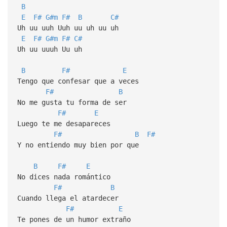
B
E
F#
G#m
F#
B
C#
Uh uu uuh Uuh uu uh uu uh
E
F#
G#m
F#
C#
Uh uu uuuh Uu uh
B
F#
E
Tengo que confesar que a veces
F#
B
No me gusta tu forma de ser
F#
E
Luego te me desapareces
F#
B
F#
Y no entiendo muy bien por que
B
F#
E
No dices nada romántico
F#
B
Cuando llega el atardecer
F#
E
Te pones de un humor extraño