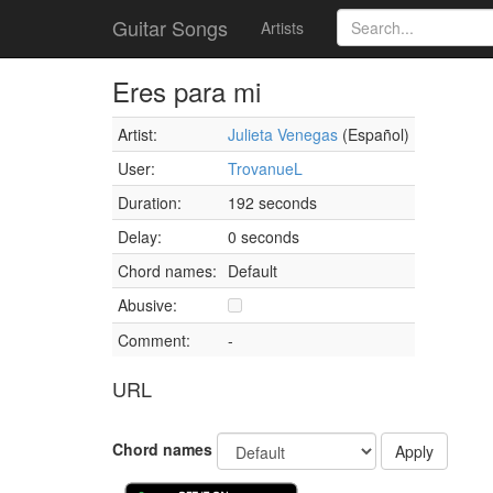
Guitar Songs
Artists
Eres para mi
Artist:
Julieta Venegas
(Español)
User:
TrovanueL
Duration:
192 seconds
Delay:
0 seconds
Chord names:
Default
Abusive:
Comment:
-
URL
Chord names
Apply