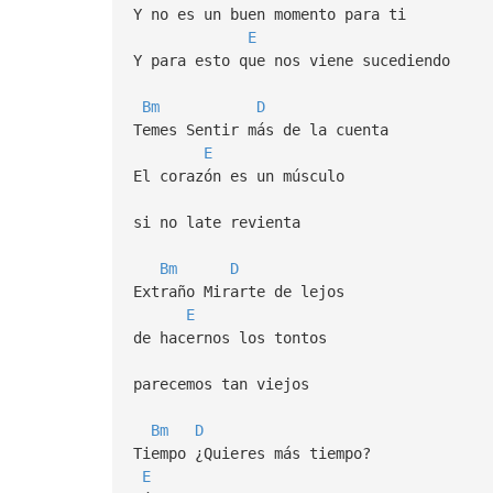
Y no es un buen momento para ti
E
Y para esto que nos viene sucediendo
Bm
D
Temes Sentir más de la cuenta
E
El corazón es un músculo
si no late revienta
Bm
D
Extraño Mirarte de lejos
E
de hacernos los tontos
parecemos tan viejos
Bm
D
Tiempo ¿Quieres más tiempo?
E