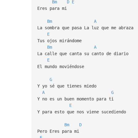
Bm
D
E
Eres para mi
Bm
A
La sombra que pasa La luz que me abraza
E
Tus ojos mirándome
Bm
A
La calle que canta su canto de diario
E
El mundo moviéndose
G
Y yo sé que tienes miedo
A
G
Y no es un buen momento para ti
E
Y para esto que nos viene sucediendo
Bm
D
Pero Eres para mi
E