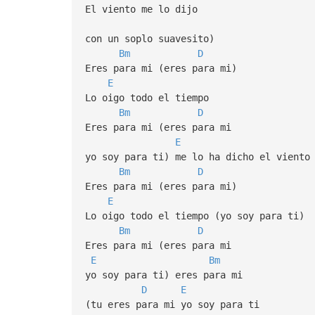
El viento me lo dijo
con un soplo suavesito)
Bm
D
Eres para mi (eres para mi)
E
Lo oigo todo el tiempo
Bm
D
Eres para mi (eres para mi
E
yo soy para ti) me lo ha dicho el viento
Bm
D
Eres para mi (eres para mi)
E
Lo oigo todo el tiempo (yo soy para ti)
Bm
D
Eres para mi (eres para mi
E
Bm
yo soy para ti) eres para mi
D
E
(tu eres para mi yo soy para ti