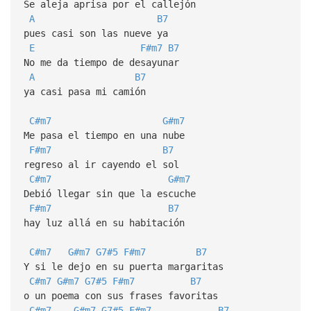
Se aleja aprisa por el callejón
A
B7
pues casi son las nueve ya
E
F#m7
B7
No me da tiempo de desayunar
A
B7
ya casi pasa mi camión
C#m7
G#m7
Me pasa el tiempo en una nube
F#m7
B7
regreso al ir cayendo el sol
C#m7
G#m7
Debió llegar sin que la escuche
F#m7
B7
hay luz allá en su habitación
C#m7
G#m7
G7#5
F#m7
B7
Y si le dejo en su puerta margaritas
C#m7
G#m7
G7#5
F#m7
B7
o un poema con sus frases favoritas
C#m7
G#m7
G7#5
F#m7
B7