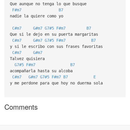
Que aunque no tenga lo que busque
F#m7
B7
nadie la quiere como yo
C#m7
G#m7
G7#5
F#m7
B7
Que si le dejo en su puerta margaritas
C#m7
G#m7
G7#5
F#m7
B7
y si le escribo con sus frases favoritas
C#m7
G#m7
Talvez quisiera
G7#5
F#m7
B7
acompañarla hasta su alcoba
C#m7
G#m7
G7#5
F#m7
B7
E
y me perdone para que hoy no duerma sola
Comments