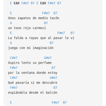
E
E∆9
F#m7
B7
E
E∆9
F#m7
B7
E
F#m7
B7
Unos zapatos de medio tacón
A
B7
un tono rojo carmesí
E
F#m7
B7
La falda a rayas que al pasar le vi
A
B7
juega con mi imaginación
C#m7
G#m7
Aspiro lento su perfume
F#m7
B7
por la ventana donde estoy
C#m7
G#m7
Qué pasaría si me descubre
F#m7
B7
espiándola desde el balcón
E
F#m7
B7