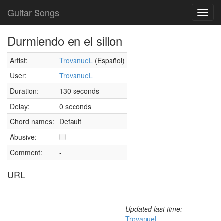
Guitar Songs
Toggl
navig
Durmiendo en el sillon
Artist:
TrovanueL
(Español)
User:
TrovanueL
Duration:
130 seconds
Delay:
0 seconds
Chord names:
Default
Abusive:
Comment:
-
URL
Updated last time:
TrovanueL
,