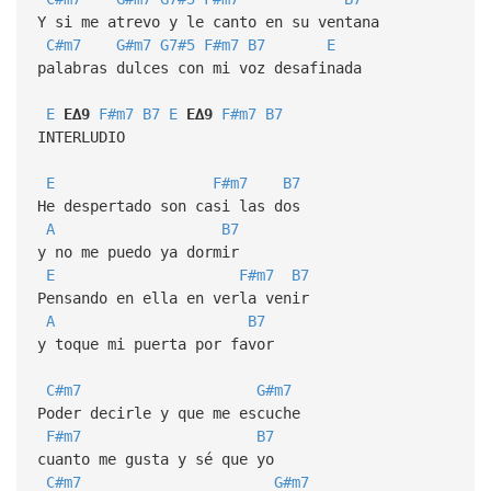
Y si me atrevo y le canto en su ventana
C#m7
G#m7
G7#5
F#m7
B7
E
palabras dulces con mi voz desafinada
E
E∆9
F#m7
B7
E
E∆9
F#m7
B7
INTERLUDIO
E
F#m7
B7
He despertado son casi las dos
A
B7
y no me puedo ya dormir
E
F#m7
B7
Pensando en ella en verla venir
A
B7
y toque mi puerta por favor
C#m7
G#m7
Poder decirle y que me escuche
F#m7
B7
cuanto me gusta y sé que yo
C#m7
G#m7