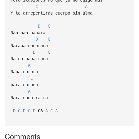
C
A
Y te arrepentirás cuerpo sin alma
D
G
Naa naa nanara
D
G
Narana nanarana
D
G
Na na nana rana
A
Nana narara
C
nara narana
A
Nara nana ra ra
D
G
D
G
D
G∆
A
C
A
Comments