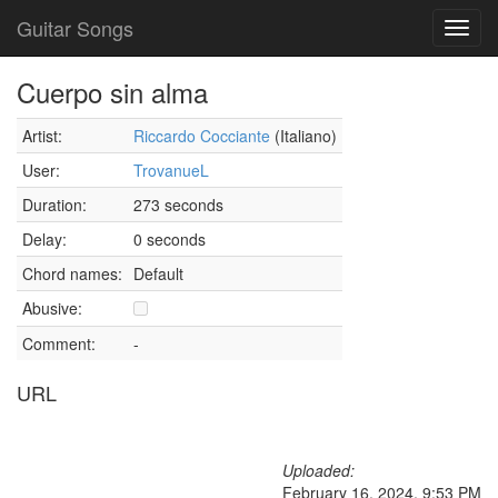
Guitar Songs
Toggl
navig
Cuerpo sin alma
Artist:
Riccardo Cocciante
(Italiano)
User:
TrovanueL
Duration:
273 seconds
Delay:
0 seconds
Chord names:
Default
Abusive:
Comment:
-
URL
Uploaded:
February 16, 2024, 9:53 PM