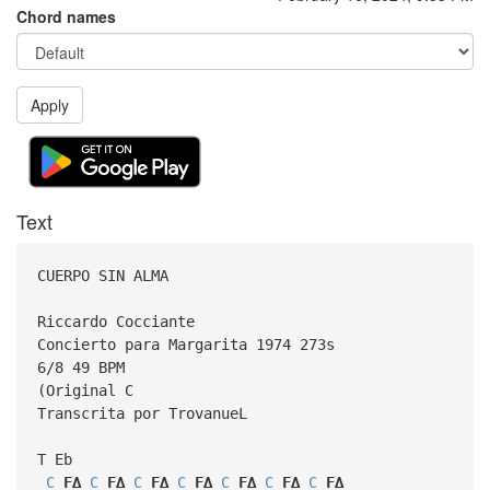
Chord names
Apply
Text
CUERPO SIN ALMA
Riccardo Cocciante
Concierto para Margarita 1974 273s
6/8 49 BPM
(Original C
Transcrita por TrovanueL
T Eb
C
F∆
C
F∆
C
F∆
C
F∆
C
F∆
C
F∆
C
F∆