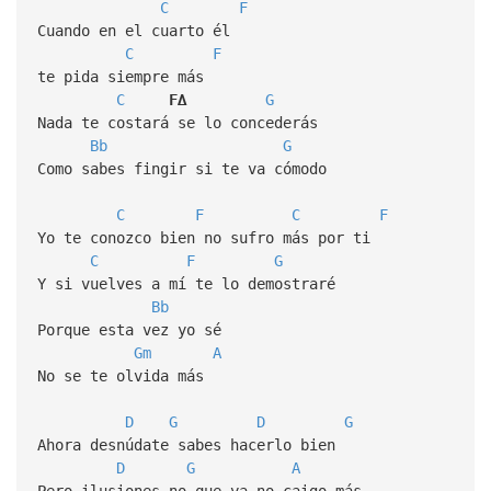
C
F
Cuando en el cuarto él
C
F
te pida siempre más
C
F∆
G
Nada te costará se lo concederás
Bb
G
Como sabes fingir si te va cómodo
C
F
C
F
Yo te conozco bien no sufro más por ti
C
F
G
Y si vuelves a mí te lo demostraré
Bb
Porque esta vez yo sé
Gm
A
No se te olvida más
D
G
D
G
Ahora desnúdate sabes hacerlo bien
D
G
A
Pero ilusiones no que ya no caigo más