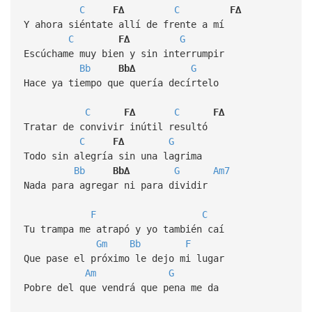
C
F∆
C
F∆
Y ahora siéntate allí de frente a mí
C
F∆
G
Escúchame muy bien y sin interrumpir
Bb
Bb∆
G
Hace ya tiempo que quería decírtelo
C
F∆
C
F∆
Tratar de convivir inútil resultó
C
F∆
G
Todo sin alegría sin una lagrima
Bb
Bb∆
G
Am7
Nada para agregar ni para dividir
F
C
Tu trampa me atrapó y yo también caí
Gm
Bb
F
Que pase el próximo le dejo mi lugar
Am
G
Pobre del que vendrá que pena me da