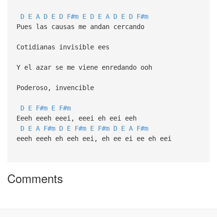
D
E
A
D
E
D
F#m
E
D
E
A
D
E
D
F#m
Pues las causas me andan cercando
Cotidianas invisible ees
Y el azar se me viene enredando ooh
Poderoso, invencible
D
E
F#m
E
F#m
Eeeh eeeh eeei, eeei eh eei eeh
D
E
A
F#m
D
E
F#m
E
F#m
D
E
A
F#m
eeeh eeeh eh eeh eei, eh ee ei ee eh eei
Comments