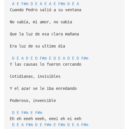
A
E
F#m
D
E
A
E
A
E
F#m
D
E
A
Cuando Pedro salió a su ventana
No sabía, mi amor, no sabia
Que la luz de esa clara mañana
Era luz de su ultimo dia
D
E
A
D
E
D
F#m
E
D
E
A
D
E
D
F#m
Y las causas lo fueron cercando
Cotidianas, invisibles
Y el azar se le iba enredando
Poderoso, invencible
D
E
F#m
E
F#m
Eh eh eeeh eeeh, eeei eh ei eeh
D
E
A
F#m
D
E
F#m
E
F#m
D
E
A
F#m