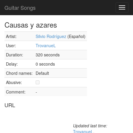
Guitar Songs
Toggl
navig
Causas y azares
Artist:
Silvio Rodríguez
(Español)
User:
TrovanueL
Duration:
320 seconds
Delay:
0 seconds
Chord names:
Default
Abusive:
Comment:
-
URL
Updated last time:
TrovanueL
,