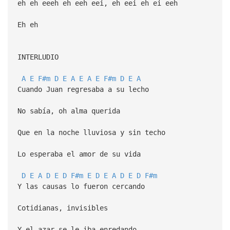
eh eh eeeh eh eeh eei, eh eei eh ei eeh
Eh eh
INTERLUDIO
A
E
F#m
D
E
A
E
A
E
F#m
D
E
A
Cuando Juan regresaba a su lecho
No sabía, oh alma querida
Que en la noche lluviosa y sin techo
Lo esperaba el amor de su vida
D
E
A
D
E
D
F#m
E
D
E
A
D
E
D
F#m
Y las causas lo fueron cercando
Cotidianas, invisibles
Y el azar se le iba enredando