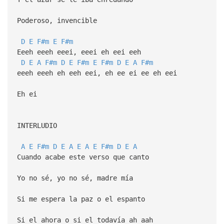
Poderoso, invencible
D
E
F#m
E
F#m
Eeeh eeeh eeei, eeei eh eei eeh
D
E
A
F#m
D
E
F#m
E
F#m
D
E
A
F#m
eeeh eeeh eh eeh eei, eh ee ei ee eh eei
Eh ei
INTERLUDIO
A
E
F#m
D
E
A
E
A
E
F#m
D
E
A
Cuando acabe este verso que canto
Yo no sé, yo no sé, madre mía
Si me espera la paz o el espanto
Si el ahora o si el todavía ah aah