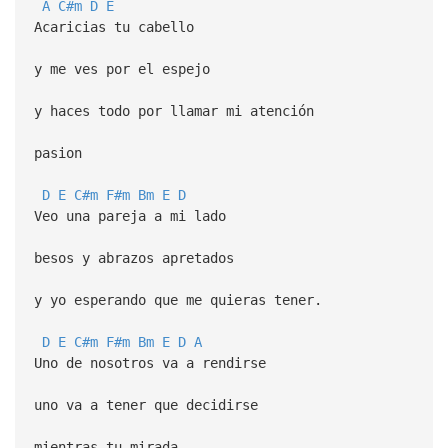
A
C#m
D
E
Acaricias tu cabello
y me ves por el espejo
y haces todo por llamar mi atención
pasion
D
E
C#m
F#m
Bm
E
D
Veo una pareja a mi lado
besos y abrazos apretados
y yo esperando que me quieras tener.
D
E
C#m
F#m
Bm
E
D
A
Uno de nosotros va a rendirse
uno va a tener que decidirse
mientras tu mirada