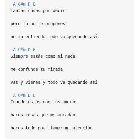
A
C#m
D
E
Tantas cosas por decir
pero tú no te propones
no lo entiendo todo va quedando así.
A
C#m
D
E
Siempre estás como si nada
me confunde tu mirada
vas y vienes y todo va quedando así
A
C#m
D
E
Cuando estás con tus amigos
haces cosas que me agradan
haces todo por llamar mi atención