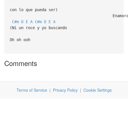
con lo que pueda ser)
Enamorada de
C#m
D
E
A
C#m
D
E
A
(Ni un roce y yo buscando
Oh oh ooh
Comments
Terms of Service
|
Privacy Policy
|
Cookie Settings