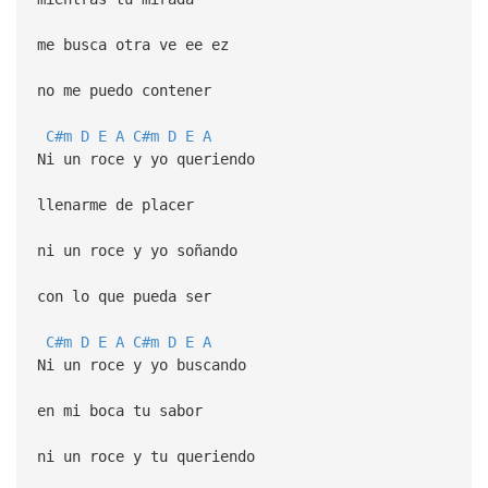
me busca otra ve ee ez
no me puedo contener
C#m
D
E
A
C#m
D
E
A
Ni un roce y yo queriendo
llenarme de placer
ni un roce y yo soñando
con lo que pueda ser
C#m
D
E
A
C#m
D
E
A
Ni un roce y yo buscando
en mi boca tu sabor
ni un roce y tu queriendo