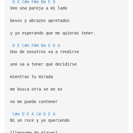
D
E
C#m
F#m
Bm
E
D
Veo una pareja a mi lado
besos y abrazos apretados
y yo esperando que me quieras tener.
D
E
C#m
F#m
Bm
E
D
A
Uno de nosotros va a rendirse
uno va a tener que decidirse
mientras tu mirada
me busca otra ve ee ez
no me puedo contener
C#m
D
E
A
C#
D
E
A
Ni un roce y yo queriendo
[llenarme de placer]