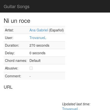
Guitar Songs
Ni un roce
Artist:
Ana Gabriel
(Español)
User:
TrovanueL
Duration:
270 seconds
Delay:
0 seconds
Chord names:
Default
Abusive:
Comment:
-
URL
Updated last time:
TrovanueL
,