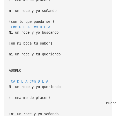
ni un roce y yo soñando
(con lo que pueda ser)
C#m
D
E
A
C#m
D
E
A
Ni un roce y yo buscando
[en mi boca tu sabor]
ni un roce y tu queriendo
ADORNO
C#
D
E
A
C#m
D
E
A
Ni un roce y yo queriendo
(llenarme de placer)
Mucho plac
(ni un roce y yo soñando