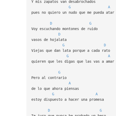
Y mis zapatos van desabrochados
G
A
pues no quiero un nudo que me pueda atar
D
G
Voy escuchando montones de ruido
D
vasos de hojalata
G
D
Viejas que dan lata porque a cada rato
G
A
quieren que les digas que las vas a amar
G
Pero al contrario
A
de lo que ahora piensas
G
A
estoy dispuesto a hacer una promesa
D
G
Te juro que nunca he probado un beso