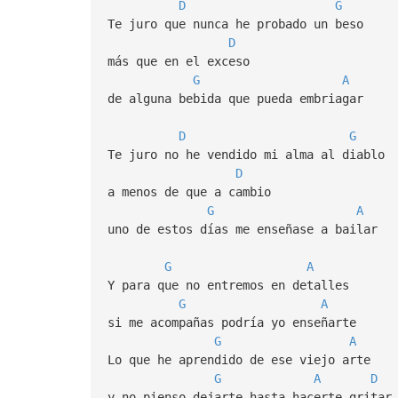
D
G
Te juro que nunca he probado un beso
D
más que en el exceso
G
A
de alguna bebida que pueda embriagar
D
G
Te juro no he vendido mi alma al diablo
D
a menos de que a cambio
G
A
uno de estos días me enseñase a bailar
G
A
Y para que no entremos en detalles
G
A
si me acompañas podría yo enseñarte
G
A
Lo que he aprendido de ese viejo arte
G
A
D
y no pienso dejarte hasta hacerte gritar