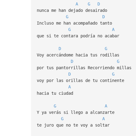
A
G
D
nunca me han dejado desairado
G
D
Incluso me han acompañado tanto
G
A
que si te contara podría no acabar
D
G
Voy acercándome hacia tus rodillas
D
G
por tus pantorrillas Recorriendo millas
D
G
voy por las orillas de tu continente
A
hacia tu ciudad
G
A
Y ya verás si llego a alcanzarte
G
A
te juro que no te voy a soltar