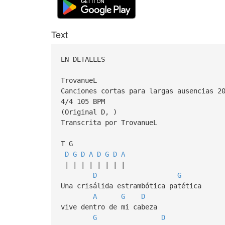
Text
EN DETALLES
TrovanueL
Canciones cortas para largas ausencias 2
4/4 105 BPM
(Original D, )
Transcrita por TrovanueL
T G
D
G
D
A
D
G
D
A
| | | | | | | |
D
G
Una crisálida estrambótica patética
A
G
D
vive dentro de mi cabeza
G
D