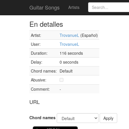
Guitar Songs
Artists
En detalles
Artist:
TrovanueL
(Español)
User:
TrovanueL
Duration:
116 seconds
Delay:
0 seconds
Chord names:
Default
Abusive:
Comment:
-
URL
Chord names
Apply