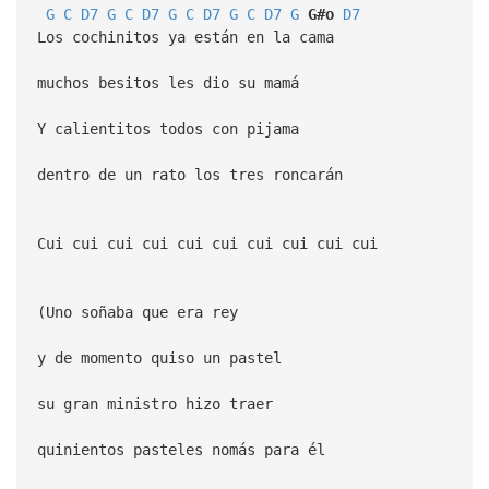
G
C
D7
G
C
D7
G
C
D7
G
C
D7
G
G#o
D7
Los cochinitos ya están en la cama
muchos besitos les dio su mamá
Y calientitos todos con pijama
dentro de un rato los tres roncarán
Cui cui cui cui cui cui cui cui cui cui
(Uno soñaba que era rey
y de momento quiso un pastel
su gran ministro hizo traer
quinientos pasteles nomás para él