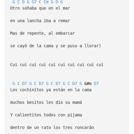
G
C
D
G
G7
C
Cm
G
D
G
Otro soñaba que en el mar
en una lancha iba a remar
Mas de repente, al embarcar
se cayó de la cama y se puso a llorar)
Cui cui cui cui cui cui cui cui cui cui
G
C
D7
G
C
D7
G
C
D7
G
C
D7
G
G#o
D7
Los cochinitos ya están en la cama
muchos besitos les dio su mamá
Y calientitos todos con pijama
dentro de un rato los tres roncarán