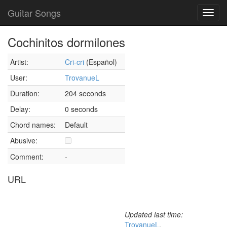
Guitar Songs
Toggl
navig
Cochinitos dormilones
Artist:
Cri-cri
(Español)
User:
TrovanueL
Duration:
204 seconds
Delay:
0 seconds
Chord names:
Default
Abusive:
Comment:
-
URL
Updated last time:
TrovanueL
,