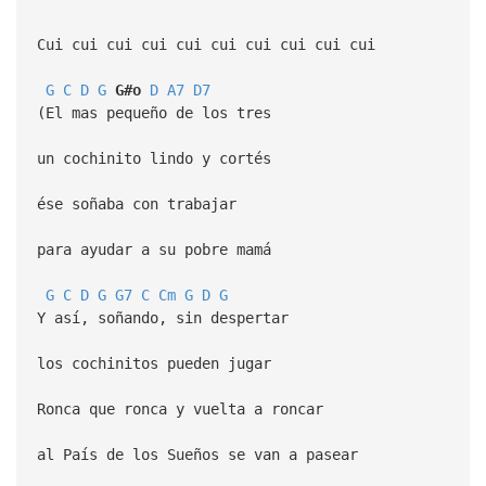
Cui cui cui cui cui cui cui cui cui cui
G
C
D
G
G#o
D
A7
D7
(El mas pequeño de los tres
un cochinito lindo y cortés
ése soñaba con trabajar
para ayudar a su pobre mamá
G
C
D
G
G7
C
Cm
G
D
G
Y así, soñando, sin despertar
los cochinitos pueden jugar
Ronca que ronca y vuelta a roncar
al País de los Sueños se van a pasear