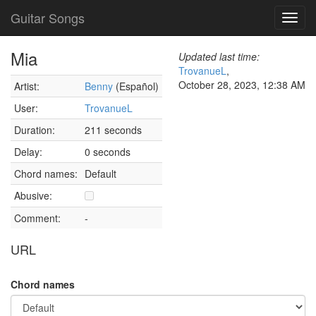
Guitar Songs
Toggl
navig
Mia
Updated last time:
TrovanueL
,
October 28, 2023, 12:38 AM
Artist:
Benny
(Español)
User:
TrovanueL
Duration:
211 seconds
Delay:
0 seconds
Chord names:
Default
Abusive:
Comment:
-
URL
Chord names