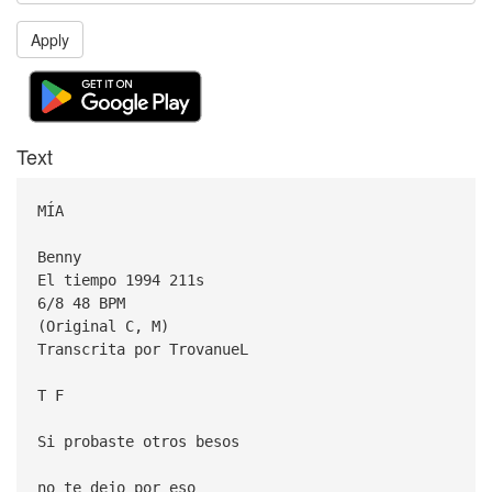
Apply
Text
MÍA
Benny
El tiempo 1994 211s
6/8 48 BPM
(Original C, M)
Transcrita por TrovanueL
T F
Si probaste otros besos
no te dejo por eso