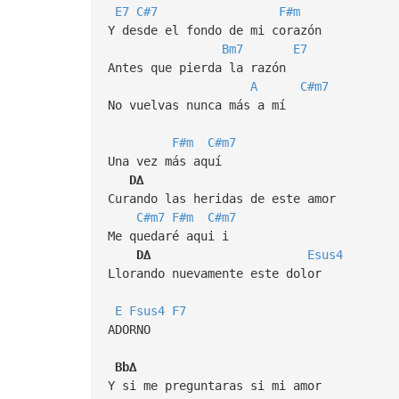
E7
C#7
F#m
Y desde el fondo de mi corazón
Bm7
E7
Antes que pierda la razón
A
C#m7
No vuelvas nunca más a mí
F#m
C#m7
Una vez más aquí
D∆
Curando las heridas de este amor
C#m7
F#m
C#m7
Me quedaré aqui i
D∆
Esus4
Llorando nuevamente este dolor
E
Fsus4
F7
ADORNO
Bb∆
Y si me preguntaras si mi amor