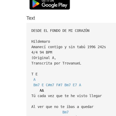
Text
DESDE EL FONDO DE MI CORAZÓN
Hildemaro
Amanecí contigo y sin tabú 1996 242s
4/4 94 BPM
(Original A,
Transcrita por TrovanueL
T E
A
Bm7
E
C#m7
F#7
Bm7
E7
A
A∆
Tú cada vez que te he visto llegar
Al ver que no te ibas a quedar
Bm7