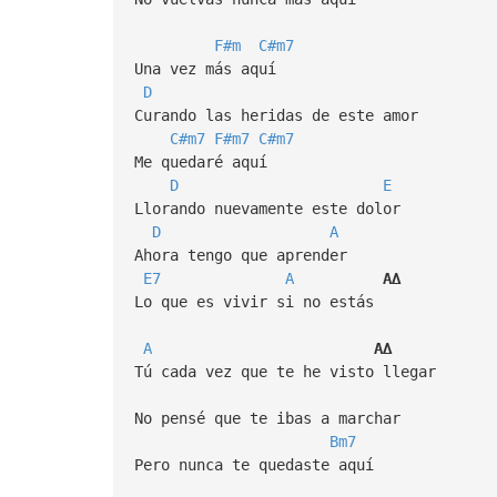
F#m
C#m7
Una vez más aquí
D
Curando las heridas de este amor
C#m7
F#m7
C#m7
Me quedaré aquí
D
E
Llorando nuevamente este dolor
D
A
Ahora tengo que aprender
E7
A
A∆
Lo que es vivir si no estás
A
A∆
Tú cada vez que te he visto llegar
No pensé que te ibas a marchar
Bm7
Pero nunca te quedaste aquí