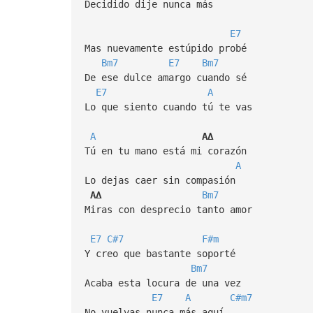
Decidido dije nunca más
E7
Mas nuevamente estúpido probé
Bm7
E7
Bm7
De ese dulce amargo cuando sé
E7
A
Lo que siento cuando tú te vas
A
A∆
Tú en tu mano está mi corazón
A
Lo dejas caer sin compasión
A∆
Bm7
Miras con desprecio tanto amor
E7
C#7
F#m
Y creo que bastante soporté
Bm7
Acaba esta locura de una vez
E7
A
C#m7
No vuelvas nunca más aquí