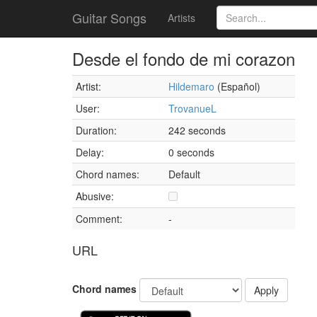
Guitar Songs
Artists
Desde el fondo de mi corazon
Artist:
Hildemaro
(Español)
User:
TrovanueL
Duration:
242 seconds
Delay:
0 seconds
Chord names:
Default
Abusive:
Comment:
-
URL
Chord names
Apply