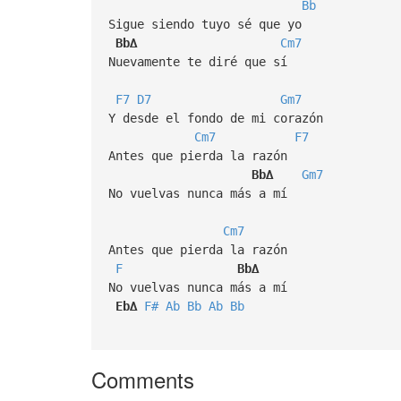
Bb
Sigue siendo tuyo sé que yo
Bb∆
Cm7
Nuevamente te diré que sí
F7
D7
Gm7
Y desde el fondo de mi corazón
Cm7
F7
Antes que pierda la razón
Bb∆
Gm7
No vuelvas nunca más a mí
Cm7
Antes que pierda la razón
F
Bb∆
No vuelvas nunca más a mí
Eb∆
F#
Ab
Bb
Ab
Bb
Comments