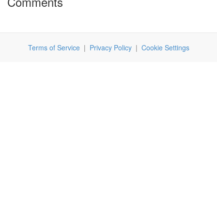
Comments
Terms of Service
|
Privacy Policy
|
Cookie Settings