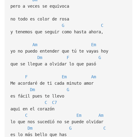
pero a veces se equivoca
no todo es color de rosa
G
C
y tenemos que seguir como hasta ahora,
Am
Em
yo no puedo entender que tú te vayas hoy
Dm
F
G
que se llegue a olvidar lo que pasó
F
Em
Am
Me acordaré de ti cada minuto amor
Dm
G
es fácil pues te llevo
C
C7
aqui en el corazón
C
Em
Am
lo que nos sucedió no se puede olvidar
Dm
G
C
es lo más bello que has