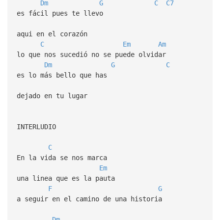
Dm
G
C
C7
es fácil pues te llevo
aqui en el corazón
C
Em
Am
lo que nos sucedió no se puede olvidar
Dm
G
C
es lo más bello que has
dejado en tu lugar
INTERLUDIO
C
En la vida se nos marca
Em
una linea que es la pauta
F
G
a seguir en el camino de una historia
Dm