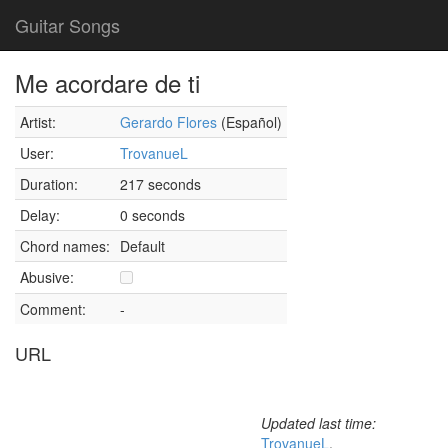
Guitar Songs
Me acordare de ti
Artist:
Gerardo Flores
(Español)
User:
TrovanueL
Duration:
217 seconds
Delay:
0 seconds
Chord names:
Default
Abusive:
Comment:
-
URL
Updated last time:
TrovanueL
,