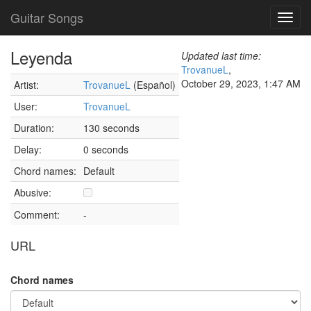
Guitar Songs
Toggl
navig
Leyenda
Updated last time:
TrovanueL
,
October 29, 2023, 1:47 AM
Artist:
TrovanueL
(Español)
User:
TrovanueL
Duration:
130 seconds
Delay:
0 seconds
Chord names:
Default
Abusive:
Comment:
-
URL
Chord names