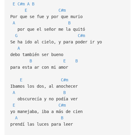
E
C#m
A
B
E
C#m
Por que se fue y por que murio
A
B
por que el señor me la quitó
G
C#m
Se ha ido al cielo, y para poder ir yo
A
debo también ser bueno
B
E
B
para esta ar con mi amor
E
C#m
Ibamos los dos, al anochecer
A
B
obscurecía y no podía ver
E
C#m
yo manejaba, iba a más de cien
A
B
prendí las luces para leer