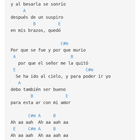
y al besarla se sonrío
A
después de un suspiro
B
E
en mis brazos, quedó
C#m
Por que se fue y por que murio
A
B
por que el señor me la quitó
E
C#m
Se ha ido al cielo, y para poder ir yo
A
debo también ser bueno
B
E
para esta ar con mi amor
C#m
A
B
Ah aa aah Ah aa aah aa
E
C#m
A
B
Ah aa aah Ah aa aah aa