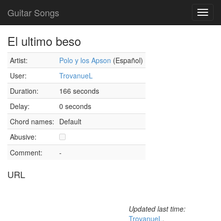
Guitar Songs
Toggl
navig
El ultimo beso
Artist:
Polo y los Apson
(Español)
User:
TrovanueL
Duration:
166 seconds
Delay:
0 seconds
Chord names:
Default
Abusive:
Comment:
-
URL
Updated last time:
TrovanueL
,