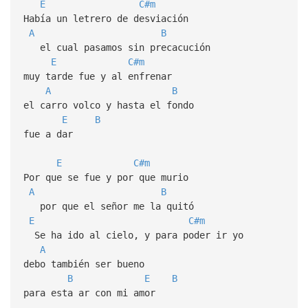
E
C#m
Había un letrero de desviación
A
B
el cual pasamos sin precacución
E
C#m
muy tarde fue y al enfrenar
A
B
el carro volco y hasta el fondo
E
B
fue a dar
E
C#m
Por que se fue y por que murio
A
B
por que el señor me la quitó
E
C#m
Se ha ido al cielo, y para poder ir yo
A
debo también ser bueno
B
E
B
para esta ar con mi amor