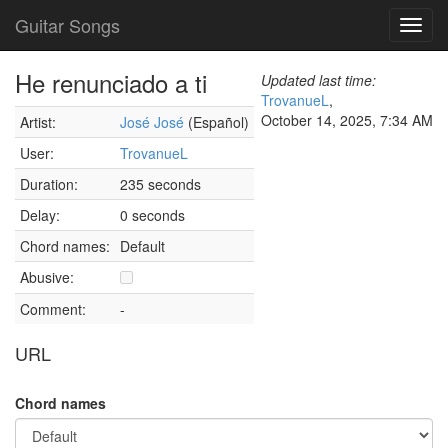
Guitar Songs
Toggl
navig
He renunciado a ti
Updated last time:
TrovanueL
,
October 14, 2025, 7:34 AM
Artist:
José José
(Español)
User:
TrovanueL
Duration:
235 seconds
Delay:
0 seconds
Chord names:
Default
Abusive:
Comment:
-
URL
Chord names