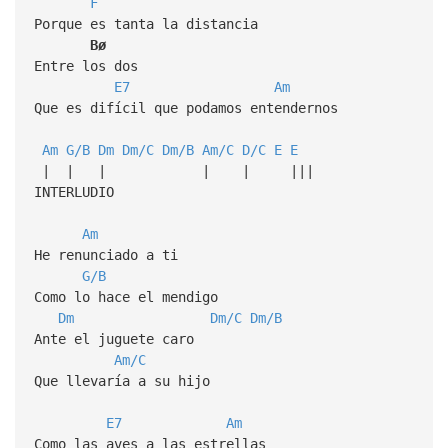
F
Porque es tanta la distancia
Bø
Entre los dos
E7
Am
Que es difícil que podamos entendernos
Am
G/B
Dm
Dm/C
Dm/B
Am/C
D/C
E
E
| | | | | |||
INTERLUDIO
Am
He renunciado a ti
G/B
Como lo hace el mendigo
Dm
Dm/C
Dm/B
Ante el juguete caro
Am/C
Que llevaría a su hijo
E7
Am
Como las aves a las estrellas