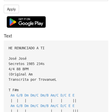
Apply
Text
HE RENUNCIADO A TI
José José
Secretos 1985 234s
4/4 88 BPM
(Original Am
Transcrita por TrovanueL
T F#m
Am
G/B
Dm
Dm/C
Dm/B
Am/C
D/C
E
E
| | | | | ||
Am
G/B
Dm
Dm/C
Dm/B
Am/C
D/C
E
E
| | | | | |||