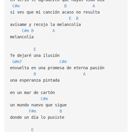
C#m
B
A
si ves que mi canción acaso no resulta
E
B
avísame y recojo la melancolía
C#m
B
A
melancolía
E
Te dejaré una ilusión
G#m7
C#m
envuelta en una promesa de eterna pasión
B
A
una esperanza pintada
en un mar de cartón
C#m
un mundo nuevo que sigue
F#m
B
donde un día lo pusiste
E