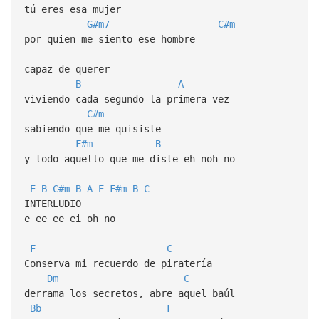
tú eres esa mujer
G#m7
C#m
por quien me siento ese hombre
capaz de querer
B
A
viviendo cada segundo la primera vez
C#m
sabiendo que me quisiste
F#m
B
y todo aquello que me diste eh noh no
E
B
C#m
B
A
E
F#m
B
C
INTERLUDIO
e ee ee ei oh no
F
C
Conserva mi recuerdo de piratería
Dm
C
derrama los secretos, abre aquel baúl
Bb
F