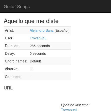
Guitar Songs
Aquello que me diste
Artist:
Alejandro Sanz
(Español)
User:
TrovanueL
Duration:
285 seconds
Delay:
0 seconds
Chord names:
Default
Abusive:
Comment:
-
URL
Updated last time:
TrovanueL
,