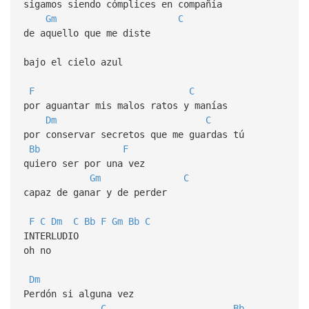
sigamos siendo cómplices en compañía
Gm
C
de aquello que me diste
bajo el cielo azul
F
C
por aguantar mis malos ratos y manías
Dm
C
por conservar secretos que me guardas tú
Bb
F
quiero ser por una vez
Gm
C
capaz de ganar y de perder
F
C
Dm
C
Bb
F
Gm
Bb
C
INTERLUDIO
oh no
Dm
Perdón si alguna vez
C
Bb