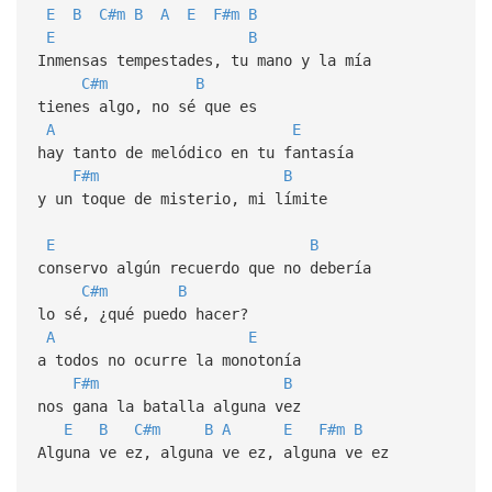
E
B
C#m
B
A
E
F#m
B
E
B
Inmensas tempestades, tu mano y la mía
C#m
B
tienes algo, no sé que es
A
E
hay tanto de melódico en tu fantasía
F#m
B
y un toque de misterio, mi límite
E
B
conservo algún recuerdo que no debería
C#m
B
lo sé, ¿qué puedo hacer?
A
E
a todos no ocurre la monotonía
F#m
B
nos gana la batalla alguna vez
E
B
C#m
B
A
E
F#m
B
Alguna ve ez, alguna ve ez, alguna ve ez