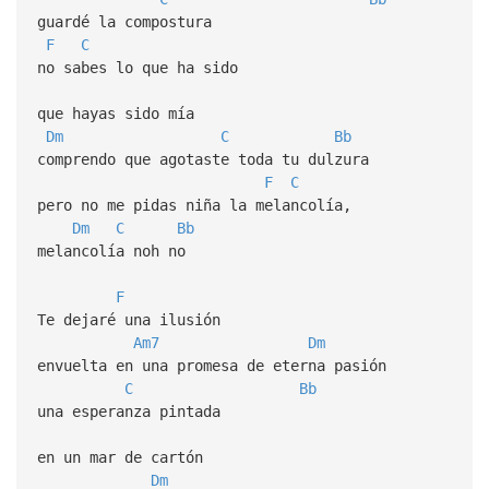
guardé la compostura
F
C
no sabes lo que ha sido
que hayas sido mía
Dm
C
Bb
comprendo que agotaste toda tu dulzura
F
C
pero no me pidas niña la melancolía,
Dm
C
Bb
melancolía noh no
F
Te dejaré una ilusión
Am7
Dm
envuelta en una promesa de eterna pasión
C
Bb
una esperanza pintada
en un mar de cartón
Dm