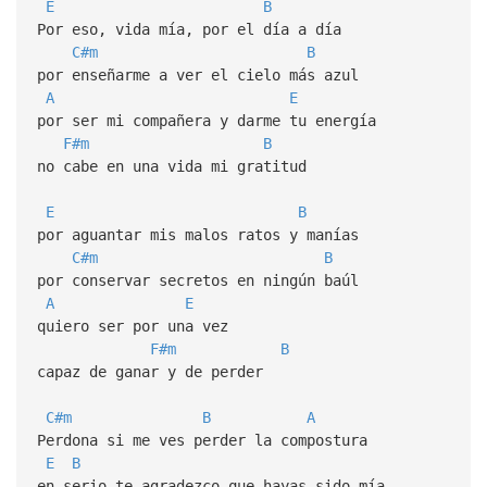
E
B
Por eso, vida mía, por el día a día
C#m
B
por enseñarme a ver el cielo más azul
A
E
por ser mi compañera y darme tu energía
F#m
B
no cabe en una vida mi gratitud
E
B
por aguantar mis malos ratos y manías
C#m
B
por conservar secretos en ningún baúl
A
E
quiero ser por una vez
F#m
B
capaz de ganar y de perder
C#m
B
A
Perdona si me ves perder la compostura
E
B
en serio te agradezco que hayas sido mía