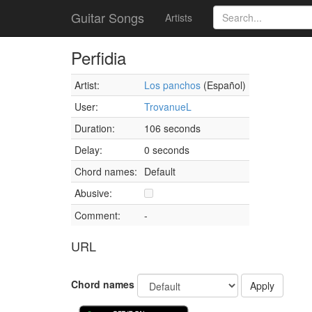
Guitar Songs
Artists
Perfidia
Artist:
Los panchos
(Español)
User:
TrovanueL
Duration:
106 seconds
Delay:
0 seconds
Chord names:
Default
Abusive:
Comment:
-
URL
Chord names
Apply