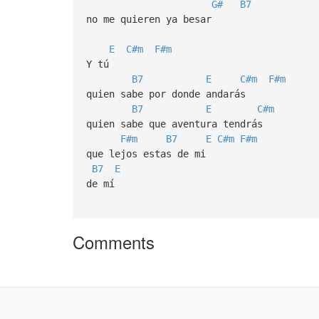
G#
B7
no me quieren ya besar
E
C#m
F#m
Y tú
B7
E
C#m
F#m
quien sabe por donde andarás
B7
E
C#m
quien sabe que aventura tendrás
F#m
B7
E
C#m
F#m
que lejos estas de mi
B7
E
de mí
Comments