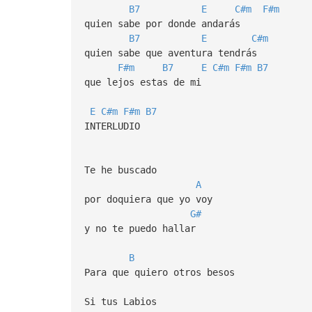
B7
E
C#m
F#m
quien sabe por donde andarás
B7
E
C#m
quien sabe que aventura tendrás
F#m
B7
E
C#m
F#m
B7
que lejos estas de mi
E
C#m
F#m
B7
INTERLUDIO
Te he buscado
A
por doquiera que yo voy
G#
y no te puedo hallar
B
Para que quiero otros besos
Si tus Labios