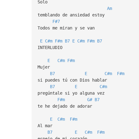
Solo
Am
temblando de ansiedad estoy
F#7
Todos me miran y se van
E
C#m
F#m
B7
E
C#m
F#m
B7
INTERLUDIO
E
C#m
F#m
Mujer
B7
E
C#m
F#m
si puedes tú con Dios hablar
B7
E
C#m
pregúntale si yo alguna vez
F#m
G#
B7
te he dejado de adorar
E
C#m
F#m
Al mar
B7
E
C#m
F#m
espejo de mi corazón