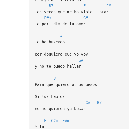
B7
E
C#m
las veces que me ha visto llorar
F#m
G#
la perfidia de tu amor
A
Te he buscado
por doquiera que yo voy
G#
y no te puedo hallar
B
Para que quiero otros besos
Si tus Labios
G#
B7
no me quieren ya besar
E
C#m
F#m
Y tú