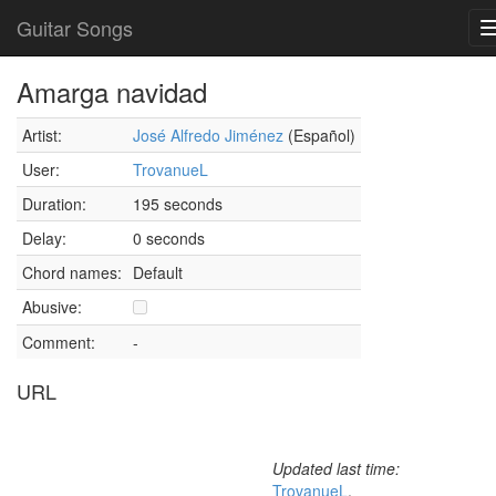
Guitar Songs
Amarga navidad
Artist:
José Alfredo Jiménez
(Español)
User:
TrovanueL
Duration:
195 seconds
Delay:
0 seconds
Chord names:
Default
Abusive:
Comment:
-
URL
Updated last time:
TrovanueL
,