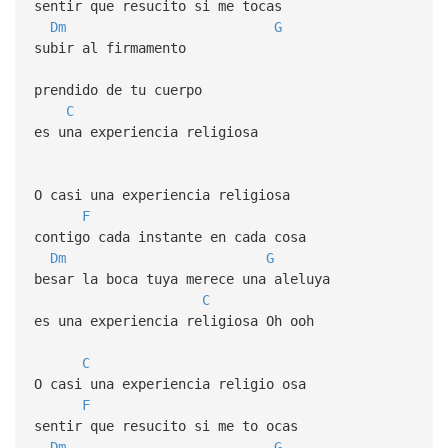
sentir que resucito si me tocas
Dm
G
subir al firmamento
prendido de tu cuerpo
C
es una experiencia religiosa
O casi una experiencia religiosa
F
contigo cada instante en cada cosa
Dm
G
besar la boca tuya merece una aleluya
C
es una experiencia religiosa Oh ooh
C
O casi una experiencia religio osa
F
sentir que resucito si me to ocas
Dm
G