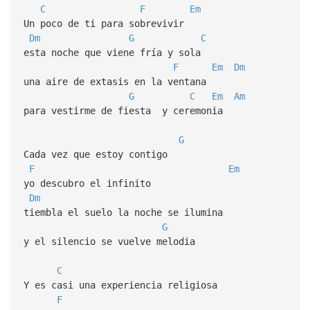
C
F
Em
Un poco de ti para sobrevivir
Dm
G
C
esta noche que viene fría y sola
F
Em
Dm
una aire de extasis en la ventana
G
C
Em
Am
para vestirme de fiesta y ceremonia
G
Cada vez que estoy contigo
F
Em
yo descubro el infinito
Dm
tiembla el suelo la noche se ilumina
G
y el silencio se vuelve melodia
C
Y es casi una experiencia religiosa
F