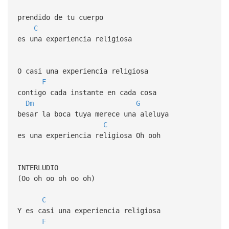
prendido de tu cuerpo
C
es una experiencia religiosa
O casi una experiencia religiosa
F
contigo cada instante en cada cosa
Dm
G
besar la boca tuya merece una aleluya
C
es una experiencia religiosa Oh ooh
INTERLUDIO
(Oo oh oo oh oo oh)
C
Y es casi una experiencia religiosa
F