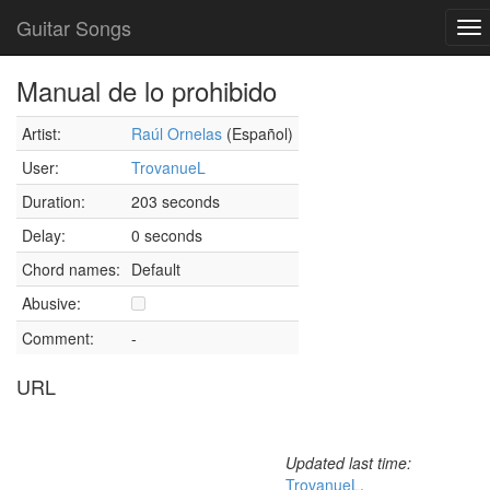
Guitar Songs
To
nav
Manual de lo prohibido
Artist:
Raúl Ornelas
(Español)
User:
TrovanueL
Duration:
203 seconds
Delay:
0 seconds
Chord names:
Default
Abusive:
Comment:
-
URL
Updated last time:
TrovanueL
,