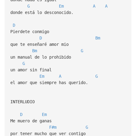
G
Em
A
A
donde está lo desconocido.
D
Pierdete conmigo
D
Bm
que te enseñaré amor mio
Bm
G
un manual de lo prohibido
G
un amor sin final
Em
A
G
el amor que siempre has querido.
INTERLUDIO
D
Em
Me muero de ganas
F#m
G
por tener mucho que ver contigo