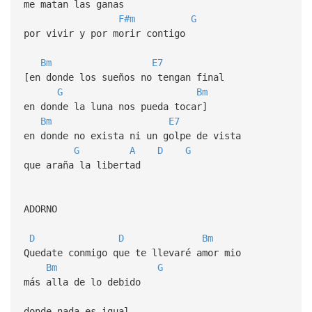
me matan las ganas
F#m
G
por vivir y por morir contigo
Bm
E7
[en donde los sueños no tengan final
G
Bm
en donde la luna nos pueda tocar]
Bm
E7
en donde no exista ni un golpe de vista
G
A
D
G
que araña la libertad
ADORNO
D
D
Bm
Quedate conmigo que te llevaré amor mio
Bm
G
más alla de lo debido
donde nada es igual