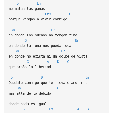
D
Em
me matan las ganas
F#m
G
porque vengas a vivir conmigo
Bm
E7
en donde los sueños no tengan final
G
Bm
en donde la luna nos pueda tocar
Bm
E7
en donde no exista ni un golpe de vista
G
A
D
G
que araña la libertad
D
D
Bm
Quedate conmigo que te llevaré amor mio
Bm
G
más alla de lo debido
donde nada es igual
G
Em
A
A