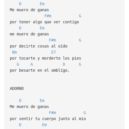
D
Em
Me muero de ganas
F#m
G
por tener algo que ver contigo
D
Em
me muero de ganas
F#m
G
por decirte cosas al oído
Bm
E7
por tocarte y morderte los pies
G
A
D
G
por besarte en el ombligo.
ADORNO
D
Em
Me muero de ganas
F#m
G
por sentir tu cuerpo junto al mio
D
Em