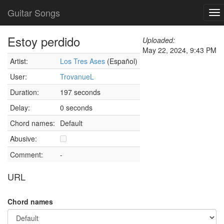
Guitar Songs
To
nav
Estoy perdido
Uploaded:
May 22, 2024, 9:43 PM
Artist:
Los Tres Ases
(Español)
User:
TrovanueL
Duration:
197 seconds
Delay:
0 seconds
Chord names:
Default
Abusive:
Comment:
-
URL
Chord names