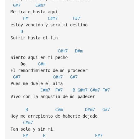
G#7
C#m7
Me trajo hasta aquí
F#
C#m7
F#7
estoy vencido y será mi destino
B
Sufrir hasta el fin
C#m7
D#m
Siento aquí en mi pecho
Do
C#m
El remordimiento de mi proceder
G#7
C#m7
G#7
Pues me duele el alma
C#m7
F#7
B
G#m7
C#m7
F#7
Vivo con la angustia de mi padecer
B
C#m
D#m7
G#7
Hoy me arrepiento de haberte dejado
C#m7
Tan sola y sin mí
F#
E
F#7