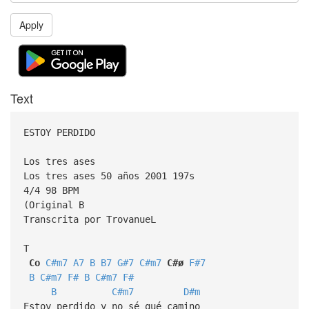
Apply
Text
ESTOY PERDIDO
Los tres ases
Los tres ases 50 años 2001 197s
4/4 98 BPM
(Original B
Transcrita por TrovanueL
T
Co
C#m7
A7
B
B7
G#7
C#m7
C#ø
F#7
B
C#m7
F#
B
C#m7
F#
B
C#m7
D#m
Estoy perdido y no sé qué camino