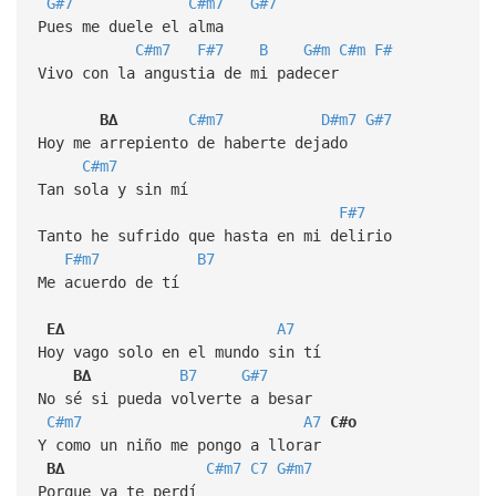
G#7
C#m7
G#7
Pues me duele el alma
C#m7
F#7
B
G#m
C#m
F#
Vivo con la angustia de mi padecer
B∆
C#m7
D#m7
G#7
Hoy me arrepiento de haberte dejado
C#m7
Tan sola y sin mí
F#7
Tanto he sufrido que hasta en mi delirio
F#m7
B7
Me acuerdo de tí
E∆
A7
Hoy vago solo en el mundo sin tí
B∆
B7
G#7
No sé si pueda volverte a besar
C#m7
A7
C#o
Y como un niño me pongo a llorar
B∆
C#m7
C7
G#m7
Porque ya te perdí