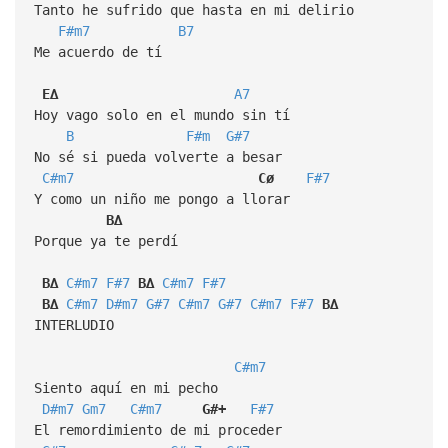
Tanto he sufrido que hasta en mi delirio
F#m7
B7
Me acuerdo de tí
E∆
A7
Hoy vago solo en el mundo sin tí
B
F#m
G#7
No sé si pueda volverte a besar
C#m7
Cø
F#7
Y como un niño me pongo a llorar
B∆
Porque ya te perdí
B∆
C#m7
F#7
B∆
C#m7
F#7
B∆
C#m7
D#m7
G#7
C#m7
G#7
C#m7
F#7
B∆
INTERLUDIO
C#m7
Siento aquí en mi pecho
D#m7
Gm7
C#m7
G#+
F#7
El remordimiento de mi proceder