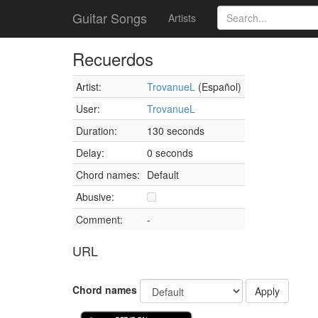
Guitar Songs
Artists
Recuerdos
Artist:
TrovanueL
(Español)
User:
TrovanueL
Duration:
130 seconds
Delay:
0 seconds
Chord names:
Default
Abusive:
Comment:
-
URL
Chord names
Apply