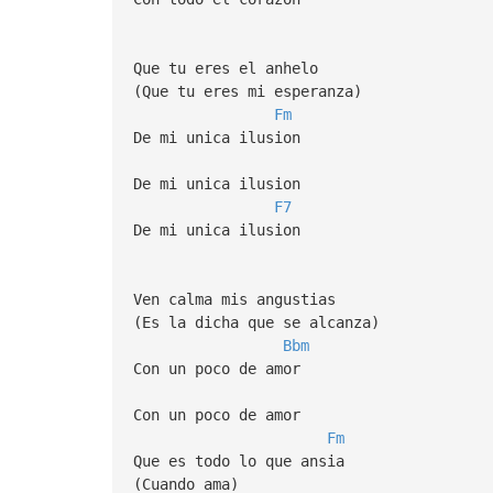
Que tu eres el anhelo
(Que tu eres mi esperanza)
Fm
De mi unica ilusion
De mi unica ilusion
F7
De mi unica ilusion
Ven calma mis angustias
(Es la dicha que se alcanza)
Bbm
Con un poco de amor
Con un poco de amor
Fm
Que es todo lo que ansia
(Cuando ama)