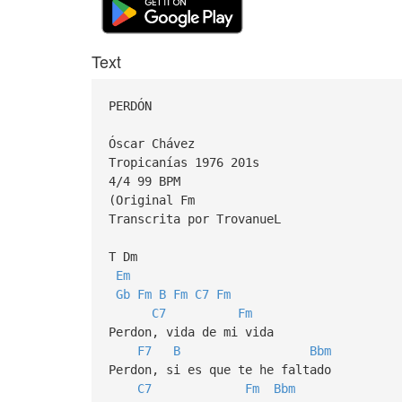
Text
PERDÓN
Óscar Chávez
Tropicanías 1976 201s
4/4 99 BPM
(Original Fm
Transcrita por TrovanueL
T Dm
Em
Gb
Fm
B
Fm
C7
Fm
C7
Fm
Perdon, vida de mi vida
F7
B
Bbm
Perdon, si es que te he faltado
C7
Fm
Bbm