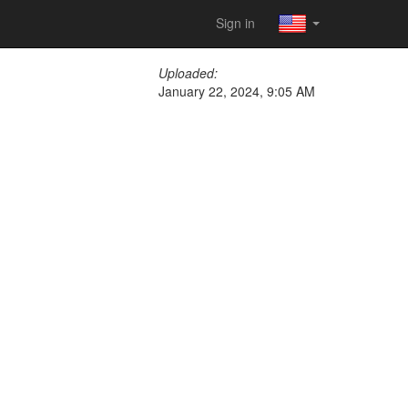
Sign in
Uploaded:
January 22, 2024, 9:05 AM