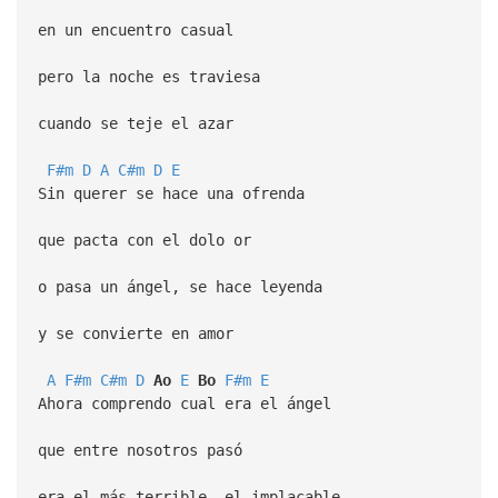
en un encuentro casual
pero la noche es traviesa
cuando se teje el azar
F#m
D
A
C#m
D
E
Sin querer se hace una ofrenda
que pacta con el dolo or
o pasa un ángel, se hace leyenda
y se convierte en amor
A
F#m
C#m
D
Ao
E
Bo
F#m
E
Ahora comprendo cual era el ángel
que entre nosotros pasó
era el más terrible, el implacable