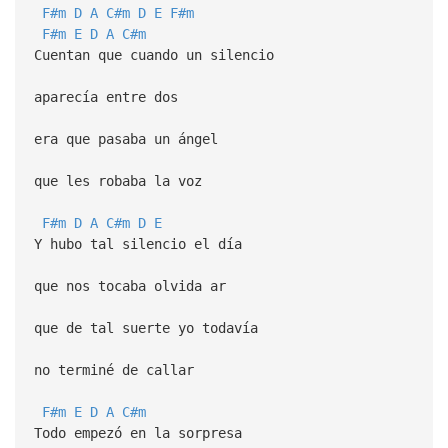
F#m
D
A
C#m
D
E
F#m
F#m
E
D
A
C#m
Cuentan que cuando un silencio
aparecía entre dos
era que pasaba un ángel
que les robaba la voz
F#m
D
A
C#m
D
E
Y hubo tal silencio el día
que nos tocaba olvida ar
que de tal suerte yo todavía
no terminé de callar
F#m
E
D
A
C#m
Todo empezó en la sorpresa