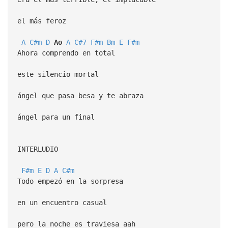
el más feroz
A
C#m
D
Ao
A
C#7
F#m
Bm
E
F#m
Ahora comprendo en total
este silencio mortal
ángel que pasa besa y te abraza
ángel para un final
INTERLUDIO
F#m
E
D
A
C#m
Todo empezó en la sorpresa
en un encuentro casual
pero la noche es traviesa aah