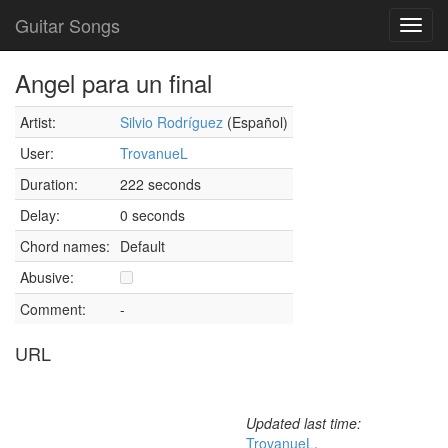
Guitar Songs
Toggl
navig
Angel para un final
Artist:
Silvio Rodríguez
(Español)
User:
TrovanueL
Duration:
222 seconds
Delay:
0 seconds
Chord names:
Default
Abusive:
Comment:
-
URL
Updated last time:
TrovanueL
,