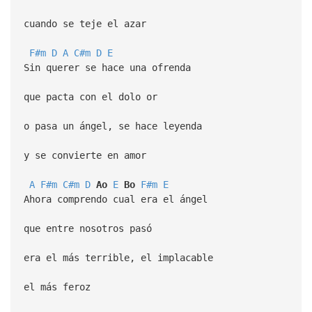
cuando se teje el azar
F#m
D
A
C#m
D
E
Sin querer se hace una ofrenda
que pacta con el dolo or
o pasa un ángel, se hace leyenda
y se convierte en amor
A
F#m
C#m
D
Ao
E
Bo
F#m
E
Ahora comprendo cual era el ángel
que entre nosotros pasó
era el más terrible, el implacable
el más feroz