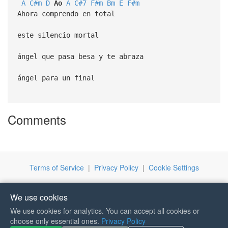
A
C#m
D
Ao
A
C#7
F#m
Bm
E
F#m
Ahora comprendo en total
este silencio mortal
ángel que pasa besa y te abraza
ángel para un final
Comments
Terms of Service
|
Privacy Policy
|
Cookie Settings
We use cookies
We use cookies for analytics. You can accept all cookies or
If you like Guitar Songs, you
choose only essential ones.
Privacy Policy