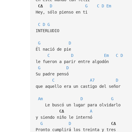
C∆
D
G
C
D
Em
Hey, sólo pienso en ti
C
D
G
INTERLUDIO
G
D
Él nació de pie
C
D
Em
C
D
le fueron a parir entre algodón
G
D
Su padre pensó
C
A7
D
que aquello era un castigo del señor
Am
D
G
Le buscó un lugar para olvidarlo
C∆
A
y siendo niño le internó
G
D
C∆
Pronto cumplirá los treinta y tres