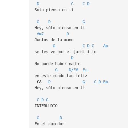
D
G
C
D
Sólo pienso en ti
G
D
G
Hey, sólo pienso en ti
Am7
D
Juntos de la mano
G
C
D
C
Am
se les ve por el jardi i ín
D
No puede haber nadie
G
D/F#
Em
en este mundo tan feliz
C∆
D
G
C
D
Em
Hey, sólo pienso en ti
C
D
G
INTERLUDIO
G
D
En el comedor