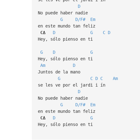
D
No puede haber nadie
G
D/F#
Em
en este mundo tan feliz
C∆
D
G
C
D
Hey, sólo pienso en ti
G
D
G
Hey, sólo pienso en ti
Am
D
Juntos de la mano
G
C
D
C
Am
se les ve por el jardi i ín
D
No puede haber nadie
G
D/F#
Em
en este mundo tan feliz
C∆
D
G
Hey, sólo pienso en ti