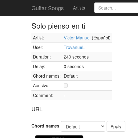
Guitar Songs
Artists
Solo pienso en ti
Artist:
Victor Manuel
(Español)
User:
TrovanueL
Duration:
249 seconds
Delay:
0 seconds
Chord names:
Default
Abusive:
Comment:
-
URL
Chord names
Apply