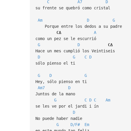
C
A7
D
su frente se quebró como cristal
Am
D
G
Porque entre los dedos a su padre
C∆
A
como un pez se le escurrió
G
D
C∆
Hace un mes cumplió los Veintiseis
D
G
C
D
sólo pienso el ti
G
D
G
Hey, sólo pienso en ti
Am7
D
Juntos de la mano
G
C
D
C
Am
se les ve por el jardi i ín
D
No puede haber nadie
G
D/F#
Em
en este mundo tan feliz