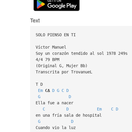
Text
SOLO PIENSO EN TI
Víctor Manuel
Soy un corazón tendido al sol 1978 249s
4/4 79 BPM
(Original G, Mujer Bb)
Transcrita por TrovanueL
T D
Em
C∆
D
G
C
D
G
D
Ella fue a nacer
C
D
Em
C
D
en una fría sala de hospital
G
D
Cuando vio la luz