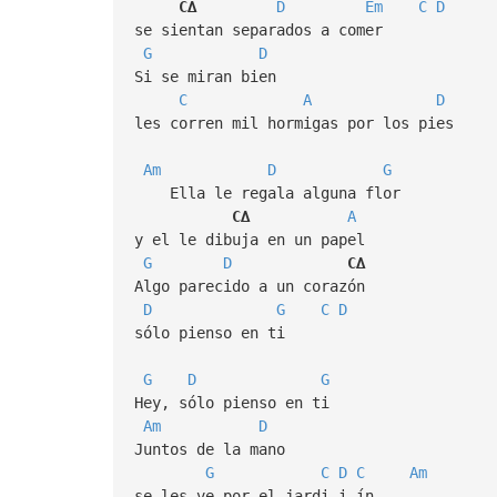
C∆
D
Em
C
D
se sientan separados a comer
G
D
Si se miran bien
C
A
D
les corren mil hormigas por los pies
Am
D
G
Ella le regala alguna flor
C∆
A
y el le dibuja en un papel
G
D
C∆
Algo parecido a un corazón
D
G
C
D
sólo pienso en ti
G
D
G
Hey, sólo pienso en ti
Am
D
Juntos de la mano
G
C
D
C
Am
se les ve por el jardi i ín