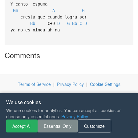
Y canto, espuma
Bm
A
G
cresta que cuando logra ser
Bb
C+9
D
G
Bb
C
D
ya no es ningu uh na
Comments
Terms of Service
|
Privacy Policy
|
Cookie Settings
We use cookies
We use cookies for analytics. You can accept all cookies or
choose only essential ones.
Privacy Policy
If you like Guitar Songs, you
can buy me a coffee :)
Accept All
Essential Only
Customize