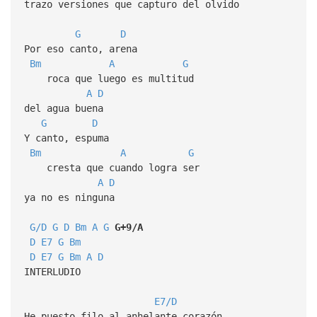
trazo versiones que capturo del olvido
G
D
Por eso canto, arena
Bm
A
G
roca que luego es multitud
A
D
del agua buena
G
D
Y canto, espuma
Bm
A
G
cresta que cuando logra ser
A
D
ya no es ninguna
G/D
G
D
Bm
A
G
G+9/A
D
E7
G
Bm
D
E7
G
Bm
A
D
INTERLUDIO
E7/D
He puesto filo al anhelante corazón