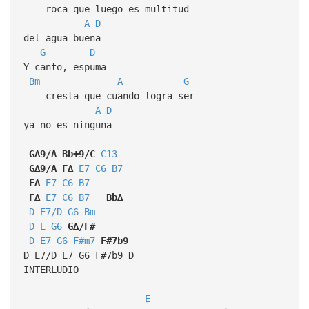
roca que luego es multitud
A
D
del agua buena
G
D
Y canto, espuma
Bm
A
G
cresta que cuando logra ser
A
D
ya no es ninguna
G∆9/A
Bb+9/C
C13
G∆9/A
F∆
E7
C6
B7
F∆
E7
C6
B7
F∆
E7
C6
B7
Bb∆
D
E7/D
G6
Bm
D
E
G6
G∆/F#
D
E7
G6
F#m7
F#7b9
D E7/D E7 G6 F#7b9 D
INTERLUDIO
E