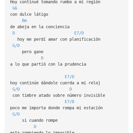
Hoy continué tomando rumbo a mi región
G6
con dulce látigo
Bm
de abeja en la conciencia
D
E7/D
hoy me perdí amar con planificación
G/D
pero gane
D
a lo que partió con la prudencia
E7/D
hoy continúe dándole cuerda a mi reloj
G/D
D
con timbre atado sobre número invisible
E7/D
poco me importa donde rompa mi estación
G/D
si cuando rompe
D
esta rompiendo lo imposible