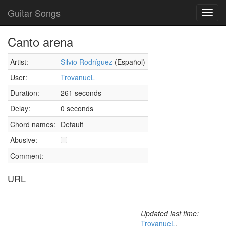
Guitar Songs
Toggl
navig
Canto arena
Artist:
Silvio Rodríguez
(Español)
User:
TrovanueL
Duration:
261 seconds
Delay:
0 seconds
Chord names:
Default
Abusive:
Comment:
-
URL
Updated last time:
TrovanueL
,