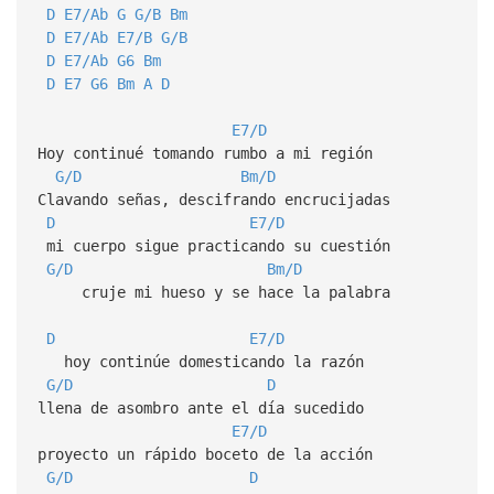
D
E7/Ab
G
G/B
Bm
D
E7/Ab
E7/B
G/B
D
E7/Ab
G6
Bm
D
E7
G6
Bm
A
D
E7/D
Hoy continué tomando rumbo a mi región
G/D
Bm/D
Clavando señas, descifrando encrucijadas
D
E7/D
mi cuerpo sigue practicando su cuestión
G/D
Bm/D
cruje mi hueso y se hace la palabra
D
E7/D
hoy continúe domesticando la razón
G/D
D
llena de asombro ante el día sucedido
E7/D
proyecto un rápido boceto de la acción
G/D
D