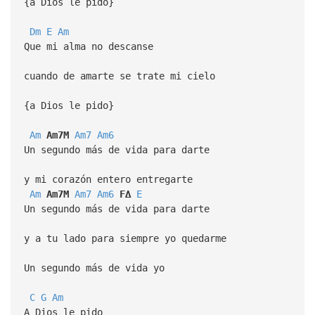
{a Dios le pido}
Dm
E
Am
Que mi alma no descanse
cuando de amarte se trate mi cielo
{a Dios le pido}
Am
Am7M
Am7
Am6
Un segundo más de vida para darte
y mi corazón entero entregarte
Am
Am7M
Am7
Am6
F∆
E
Un segundo más de vida para darte
y a tu lado para siempre yo quedarme
Un segundo más de vida yo
C
G
Am
A Dios le pido