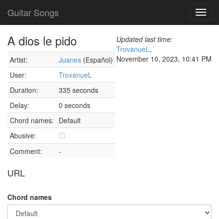
Guitar Songs
Toggl
navig
A dios le pido
Updated last time:
TrovanueL
,
November 10, 2023, 10:41 PM
Artist:
Juanes
(Español)
User:
TrovanueL
Duration:
335 seconds
Delay:
0 seconds
Chord names:
Default
Abusive:
Comment:
-
URL
Chord names