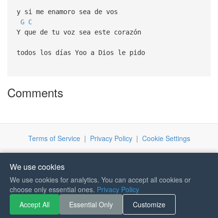
y si me enamoro sea de vos
G
C
Y que de tu voz sea este corazón
todos los días Yoo a Dios le pido
Comments
Terms of Service
|
Privacy Policy
|
Cookie Settings
We use cookies
We use cookies for analytics. You can accept all cookies or
choose only essential ones.
Privacy Policy
If you like Guitar Songs, you
Accept All
Essential Only
Customize
can buy me a coffee :)