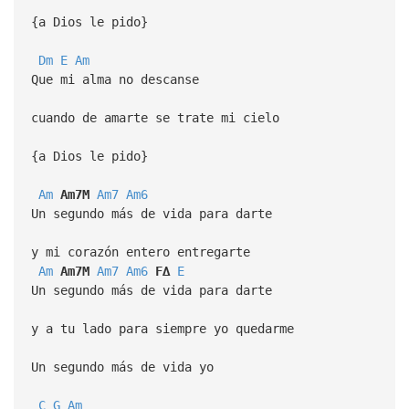
{a Dios le pido}
Dm
E
Am
Que mi alma no descanse
cuando de amarte se trate mi cielo
{a Dios le pido}
Am
Am7M
Am7
Am6
Un segundo más de vida para darte
y mi corazón entero entregarte
Am
Am7M
Am7
Am6
F∆
E
Un segundo más de vida para darte
y a tu lado para siempre yo quedarme
Un segundo más de vida yo
C
G
Am