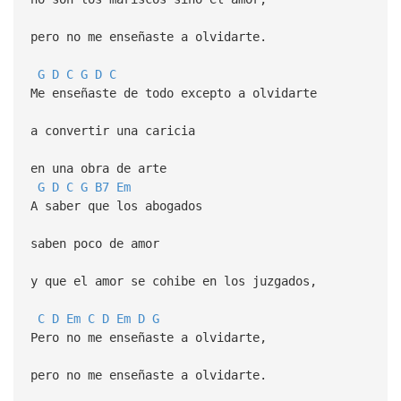
pero no me enseñaste a olvidarte.
G
D
C
G
D
C
Me enseñaste de todo excepto a olvidarte
a convertir una caricia
en una obra de arte
G
D
C
G
B7
Em
A saber que los abogados
saben poco de amor
y que el amor se cohibe en los juzgados,
C
D
Em
C
D
Em
D
G
Pero no me enseñaste a olvidarte,
pero no me enseñaste a olvidarte.