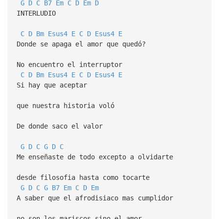
G
D
C
B7
Em
C
D
Em
D
INTERLUDIO
C
D
Bm
Esus4
E
C
D
Esus4
E
Donde se apaga el amor que quedó?
No encuentro el interruptor
C
D
Bm
Esus4
E
C
D
Esus4
E
Si hay que aceptar
que nuestra historia voló
De donde saco el valor
G
D
C
G
D
C
Me enseñaste de todo excepto a olvidarte
desde filosofia hasta como tocarte
G
D
C
G
B7
Em
C
D
Em
A saber que el afrodisiaco mas cumplidor
no son los mariscos sino el amor,