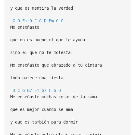
y que es mentira la verdad
G
D
Em
D
C
G
D
Em
C
G
Me enseñaste
que no es bueno el que te ayuda
sino el que no te molesta
Me enseñaste que abrazado a tu cintura
todo parece una fiesta
D
C
G
B7
Em
G7
C
G
D
Me enseñaste muchas cosas de la cama
que es mejor cuando se ama
y que es también para dormir
Me enseñaste entre otras cosas a vivir