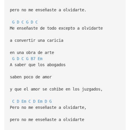
pero no me enseñaste a olvidarte.
G
D
C
G
D
C
Me enseñaste de todo excepto a olvidarte
a convertir una caricia
en una obra de arte
G
D
C
G
B7
Em
A saber que los abogados
saben poco de amor
y que el amor se cohibe en los juzgados,
C
D
Em
C
D
Em
D
G
Pero no me enseñaste a olvidarte,
pero no me enseñaste a olvidarte