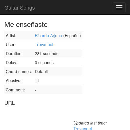
Guitar Songs
Toggl
navig
Me enseñaste
Artist:
Ricardo Arjona
(Español)
User:
TrovanueL
Duration:
281 seconds
Delay:
0 seconds
Chord names:
Default
Abusive:
Comment:
-
URL
Updated last time:
TrovanueL
,