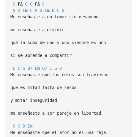
G
F∆
C
G
F∆
C
G
D
Em
C
G
D
Em
D
C
G
Me enseñaste a no fumar sin desayuno
me enseñaste a dividir
que la suma de uno y uno siempre es uno
si se aprende a compartir
D
C
G
B7
Em
G7
C
G
D
Me enseñaste que los celos son traviesos
que es mitad falta de sesos
y mita' inseguridad
me enseñaste a ser pareja en libertad
C
G
D
Em
Me enseñaste que el amor no es una reja