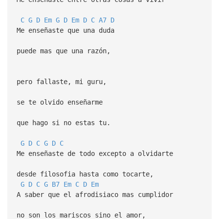
C
G
D
Em
G
D
Em
D
C
A7
D
Me enseñaste que una duda
puede mas que una razón,
pero fallaste, mi guru,
se te olvido enseñarme
que hago si no estas tu.
G
D
C
G
D
C
Me enseñaste de todo excepto a olvidarte
desde filosofia hasta como tocarte,
G
D
C
G
B7
Em
C
D
Em
A saber que el afrodisiaco mas cumplidor
no son los mariscos sino el amor,