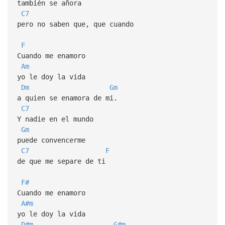
también se añora
C7
pero no saben que, que cuando
F
Cuando me enamoro
Am
yo le doy la vida
Dm
Gm
a quien se enamora de mi.
C7
Y nadie en el mundo
Gm
puede convencerme
C7
F
de que me separe de ti
F#
Cuando me enamoro
A#m
yo le doy la vida
D#m
G#m