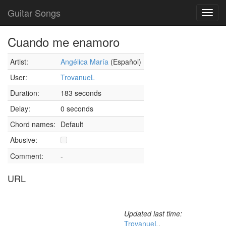
Guitar Songs
Toggl
navig
Cuando me enamoro
Artist:
Angélica María
(Español)
User:
TrovanueL
Duration:
183 seconds
Delay:
0 seconds
Chord names:
Default
Abusive:
Comment:
-
URL
Updated last time:
TrovanueL
,