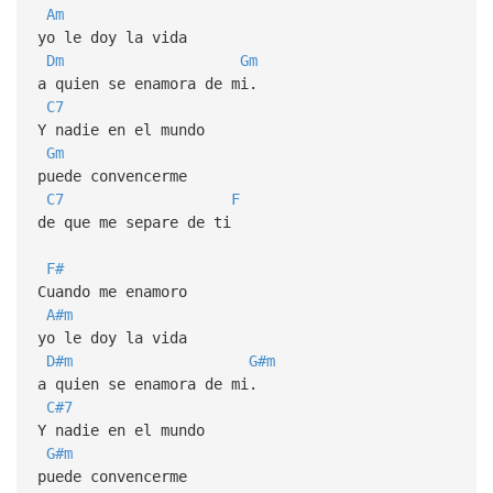
Am
yo le doy la vida
Dm
Gm
a quien se enamora de mi.
C7
Y nadie en el mundo
Gm
puede convencerme
C7
F
de que me separe de ti
F#
Cuando me enamoro
A#m
yo le doy la vida
D#m
G#m
a quien se enamora de mi.
C#7
Y nadie en el mundo
G#m
puede convencerme