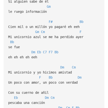
Si alguien sabe de él
Gm
le ruego información
F#
Bb
Cien mil o un millón yo pagaré eh eeh
Gm
Cm
F
Mi unicornio azul se me ha perdido ayer
Bb
se fue
Dm
Eb
C7
F7
Bb
eh eh eh eh eeh
Dm
Cm
Mi unicornio y yo hicimos amistad
F
Bb
Dm
Un poco con amor, un poco con verdad
Con su cuerno de añil
Eb
Dm
Cm
pescaba una canción
Dm
Cm
F
Bb