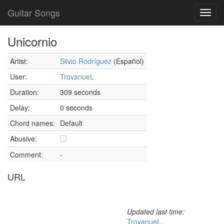
Guitar Songs
Toggl
navig
Unicornio
Artist:
Silvio Rodríguez
(Español)
User:
TrovanueL
Duration:
309 seconds
Delay:
0 seconds
Chord names:
Default
Abusive:
Comment:
-
URL
Updated last time:
TrovanueL
,