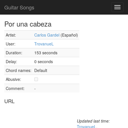
Guitar Songs
Toggl
navig
Por una cabeza
Artist:
Carlos Gardel
(Español)
User:
TrovanueL
Duration:
153 seconds
Delay:
0 seconds
Chord names:
Default
Abusive:
Comment:
-
URL
Updated last time:
TrovanueL
,