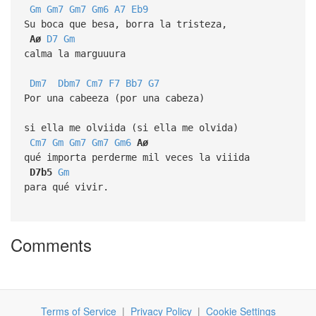
Gm
Gm7
Gm7
Gm6
A7
Eb9
Su boca que besa, borra la tristeza,
Aø
D7
Gm
calma la marguuura
Dm7
Dbm7
Cm7
F7
Bb7
G7
Por una cabeeza (por una cabeza)
si ella me olviida (si ella me olvida)
Cm7
Gm
Gm7
Gm7
Gm6
Aø
qué importa perderme mil veces la viiida
D7b5
Gm
para qué vivir.
Comments
Terms of Service
|
Privacy Policy
|
Cookie Settings