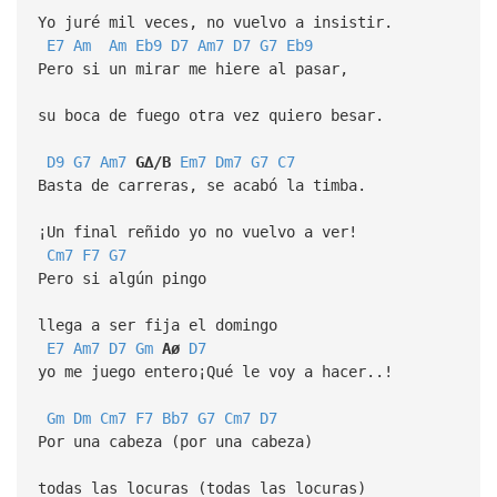
Yo juré mil veces, no vuelvo a insistir.
E7
Am
Am
Eb9
D7
Am7
D7
G7
Eb9
Pero si un mirar me hiere al pasar,
su boca de fuego otra vez quiero besar.
D9
G7
Am7
G∆/B
Em7
Dm7
G7
C7
Basta de carreras, se acabó la timba.
¡Un final reñido yo no vuelvo a ver!
Cm7
F7
G7
Pero si algún pingo
llega a ser fija el domingo
E7
Am7
D7
Gm
Aø
D7
yo me juego entero¡Qué le voy a hacer..!
Gm
Dm
Cm7
F7
Bb7
G7
Cm7
D7
Por una cabeza (por una cabeza)
todas las locuras (todas las locuras)