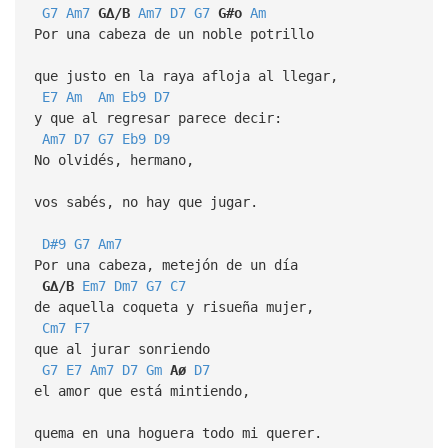
G7
Am7
G∆/B
Am7
D7
G7
G#o
Am
Por una cabeza de un noble potrillo
que justo en la raya afloja al llegar,
E7
Am
Am
Eb9
D7
y que al regresar parece decir:
Am7
D7
G7
Eb9
D9
No olvidés, hermano,
vos sabés, no hay que jugar.
D#9
G7
Am7
Por una cabeza, metejón de un día
G∆/B
Em7
Dm7
G7
C7
de aquella coqueta y risueña mujer,
Cm7
F7
que al jurar sonriendo
G7
E7
Am7
D7
Gm
Aø
D7
el amor que está mintiendo,
quema en una hoguera todo mi querer.