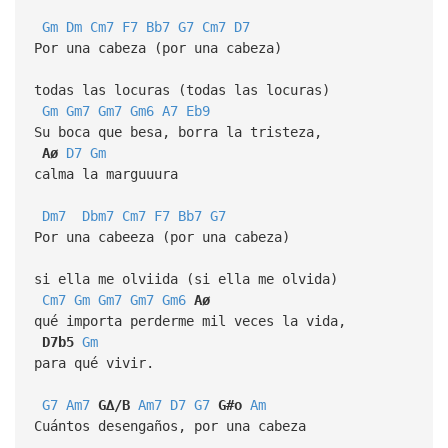
Gm
Dm
Cm7
F7
Bb7
G7
Cm7
D7
Por una cabeza (por una cabeza)
todas las locuras (todas las locuras)
Gm
Gm7
Gm7
Gm6
A7
Eb9
Su boca que besa, borra la tristeza,
Aø
D7
Gm
calma la marguuura
Dm7
Dbm7
Cm7
F7
Bb7
G7
Por una cabeeza (por una cabeza)
si ella me olviida (si ella me olvida)
Cm7
Gm
Gm7
Gm7
Gm6
Aø
qué importa perderme mil veces la vida,
D7b5
Gm
para qué vivir.
G7
Am7
G∆/B
Am7
D7
G7
G#o
Am
Cuántos desengaños, por una cabeza