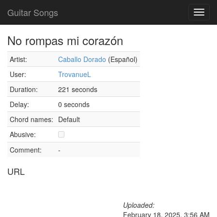
Guitar Songs
Toggl
navig
No rompas mi corazón
Artist:
Caballo Dorado
(Español)
User:
TrovanueL
Duration:
221 seconds
Delay:
0 seconds
Chord names:
Default
Abusive:
Comment:
-
URL
Uploaded:
February 18, 2025, 3:56 AM