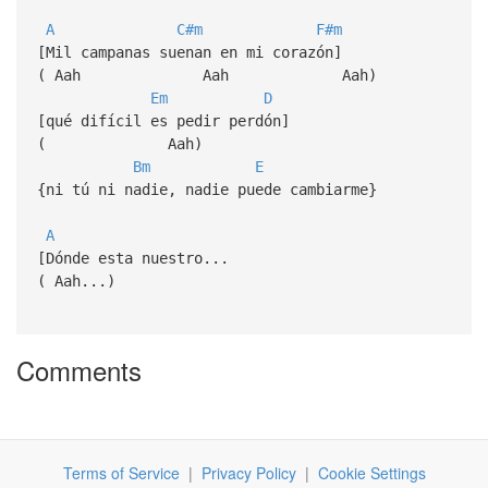
A
C#m
F#m
[Mil campanas suenan en mi corazón]
( Aah Aah Aah)
Em
D
[qué difícil es pedir perdón]
( Aah)
Bm
E
{ni tú ni nadie, nadie puede cambiarme}
A
[Dónde esta nuestro...
( Aah...)
Comments
Terms of Service
|
Privacy Policy
|
Cookie Settings