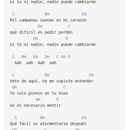
ni tu ni nadie, nadie puede cambiarme
G
Bm
Em
Mil campanas suenan en mi corazón
Dm
C
qué difícil es pedir perdón
Am
D
ni tú ni nadie, nadie puede cambiarme
G
Bm
Em
Dm
C
Am
D
Aah aah Aah aah
G
Bm
Em
Vete de aquí, no me supiste entender
Dm
C
Yo solo pienso en tu bien
Am
D
no es necesario mentir
G
Bm
Em
Qué fácil es atormentarse después
Dm
C
Am