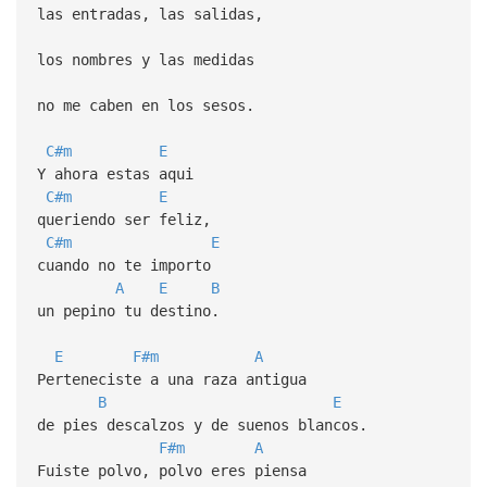
las entradas, las salidas,
los nombres y las medidas
no me caben en los sesos.
C#m
E
Y ahora estas aqui
C#m
E
queriendo ser feliz,
C#m
E
cuando no te importo
A
E
B
un pepino tu destino.
E
F#m
A
Perteneciste a una raza antigua
B
E
de pies descalzos y de suenos blancos.
F#m
A
Fuiste polvo, polvo eres piensa