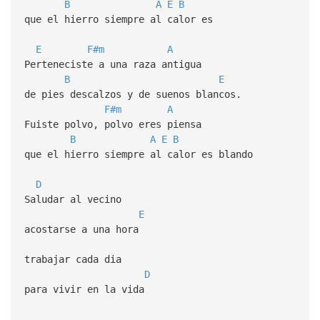
B
A
E
B
que el hierro siempre al calor es
E
F#m
A
Perteneciste a una raza antigua
B
E
de pies descalzos y de suenos blancos.
F#m
A
Fuiste polvo, polvo eres piensa
B
A
E
B
que el hierro siempre al calor es blando
D
Saludar al vecino
E
acostarse a una hora
trabajar cada dia
D
para vivir en la vida