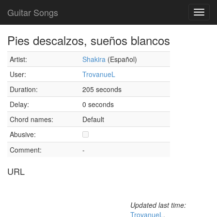
Guitar Songs
Toggl
navig
Pies descalzos, sueños blancos
Artist:
Shakira
(Español)
User:
TrovanueL
Duration:
205 seconds
Delay:
0 seconds
Chord names:
Default
Abusive:
Comment:
-
URL
Updated last time:
TrovanueL
,