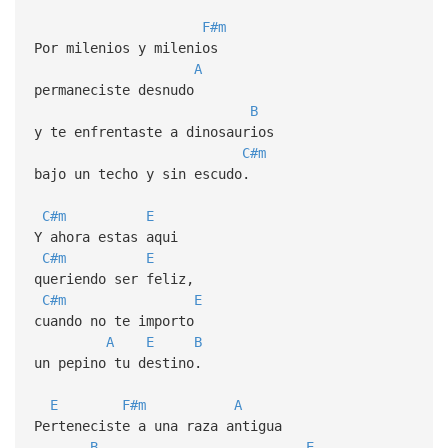
F#m
Por milenios y milenios
A
permaneciste desnudo
B
y te enfrentaste a dinosaurios
C#m
bajo un techo y sin escudo.
C#m
E
Y ahora estas aqui
C#m
E
queriendo ser feliz,
C#m
E
cuando no te importo
A
E
B
un pepino tu destino.
E
F#m
A
Perteneciste a una raza antigua
B
E