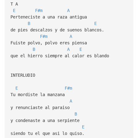
T A
E
F#m
A
Perteneciste a una raza antigua
B
E
de pies descalzos y de suenos blancos.
F#m
A
Fuiste polvo, polvo eres piensa
B
A
E
que el hierro siempre al calor es blando
INTERLUDIO
E
F#m
Tu mordiste la manzana
A
y renunciaste al paraiso
B
y condenaste a una serpiente
E
siendo tu el que asi lo quiso.