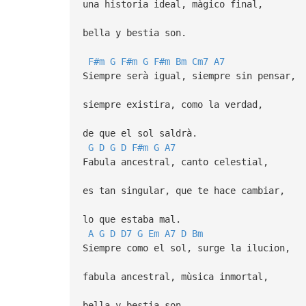
una historia ideal, màgico final,
bella y bestia son.
F#m
G
F#m
G
F#m
Bm
Cm7
A7
Siempre serà igual, siempre sin pensar,
siempre existira, como la verdad,
de que el sol saldrà.
G
D
G
D
F#m
G
A7
Fabula ancestral, canto celestial,
es tan singular, que te hace cambiar,
lo que estaba mal.
A
G
D
D7
G
Em
A7
D
Bm
Siempre como el sol, surge la ilucion,
fabula ancestral, mùsica inmortal,
bella y bestia son.