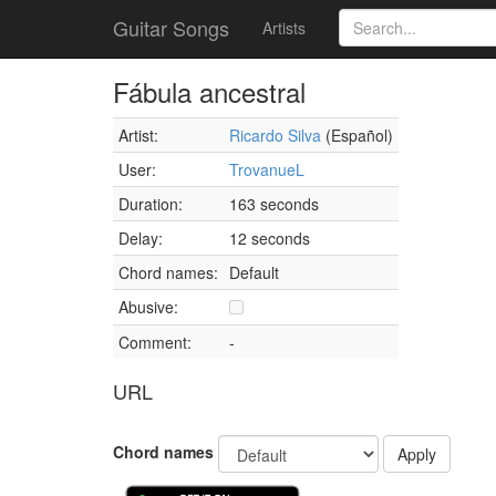
Guitar Songs
Artists
Fábula ancestral
Artist:
Ricardo Silva
(Español)
User:
TrovanueL
Duration:
163 seconds
Delay:
12 seconds
Chord names:
Default
Abusive:
Comment:
-
URL
Chord names
Apply