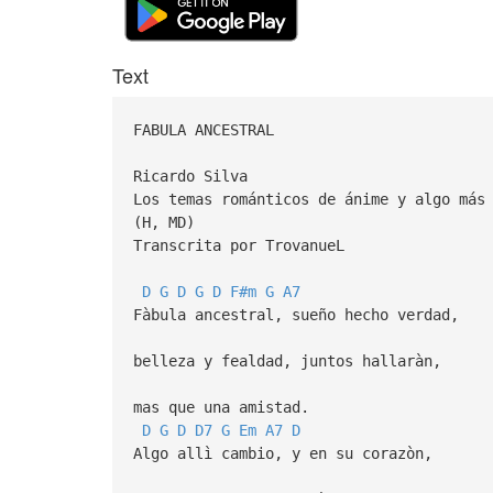
Text
FABULA ANCESTRAL
Ricardo Silva
Los temas románticos de ánime y algo más
(H, MD)
Transcrita por TrovanueL
D
G
D
G
D
F#m
G
A7
Fàbula ancestral, sueño hecho verdad,
belleza y fealdad, juntos hallaràn,
mas que una amistad.
D
G
D
D7
G
Em
A7
D
Algo allì cambio, y en su corazòn,