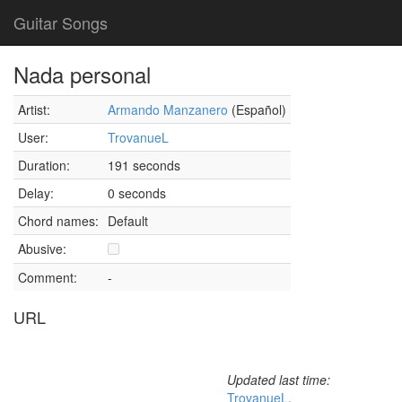
Guitar Songs
Nada personal
Artist:
Armando Manzanero
(Español)
User:
TrovanueL
Duration:
191 seconds
Delay:
0 seconds
Chord names:
Default
Abusive:
Comment:
-
URL
Updated last time:
TrovanueL
,