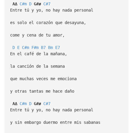
A∆
C#m
D
G#ø
C#7
Entre tú y yo, no hay nada personal
es solo el corazón que desayuna,
come y cena de tu amor,
D
E
C#m
F#m
B7
Bm
E7
En el café de la mañana,
la canción de la semana
que muchas veces me emociona
y otras tantas me hace daño
A∆
C#m
D
G#ø
C#7
Entre tú y yo, no hay nada personal
y sin embargo duermo entre mis sabanas