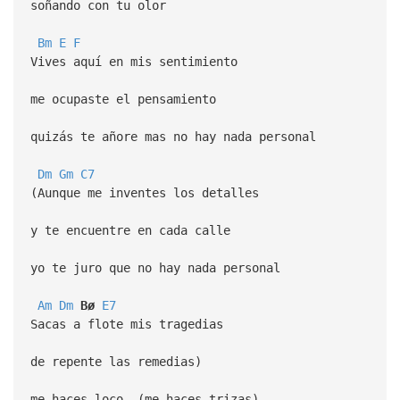
soñando con tu olor
Bm
E
F
Vives aquí en mis sentimiento
me ocupaste el pensamiento
quizás te añore mas no hay nada personal
Dm
Gm
C7
(Aunque me inventes los detalles
y te encuentre en cada calle
yo te juro que no hay nada personal
Am
Dm
Bø
E7
Sacas a flote mis tragedias
de repente las remedias)
me haces loco, (me haces trizas)