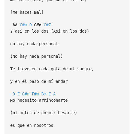
[me haces mal]
A∆
C#m
D
G#ø
C#7
Y así en los dos (Así en los dos)
no hay nada personal
(No hay nada personal)
Te llevo en cada gota de mi sangre,
y en el paso de mí andar
D
E
C#m
F#m
Bm
E
A
No necesito arrinconarte
(ni antes de dormir besarte)
es que en nosotros