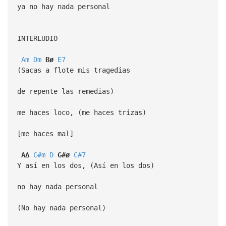
ya no hay nada personal
INTERLUDIO
Am
Dm
Bø
E7
(Sacas a flote mis tragedias
de repente las remedias)
me haces loco, (me haces trizas)
[me haces mal]
A∆
C#m
D
G#ø
C#7
Y así en los dos, (Así en los dos)
no hay nada personal
(No hay nada personal)