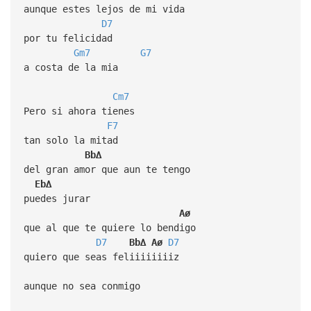
aunque estes lejos de mi vida
D7
por tu felicidad
Gm7
G7
a costa de la mia
Cm7
Pero si ahora tienes
F7
tan solo la mitad
Bb∆
del gran amor que aun te tengo
Eb∆
puedes jurar
Aø
que al que te quiere lo bendigo
D7
Bb∆
Aø
D7
quiero que seas feliiiiiiiiz
aunque no sea conmigo