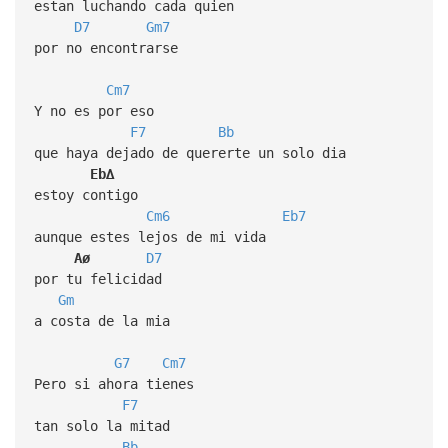
estan luchando cada quien
D7
Gm7
por no encontrarse
Cm7
Y no es por eso
F7
Bb
que haya dejado de quererte un solo dia
Eb∆
estoy contigo
Cm6
Eb7
aunque estes lejos de mi vida
Aø
D7
por tu felicidad
Gm
a costa de la mia
G7
Cm7
Pero si ahora tienes
F7
tan solo la mitad
Bb