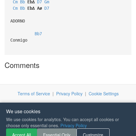
Cm
Bb
Eb∆
D7
Gm
Cm
Bb
Eb∆
Aø
D7
ADORNO
Bb7
Conmigo
Comments
Terms of Service
|
Privacy Policy
|
Cookie Settings
We use cookies
We use cookies for analytics. You can accept all cookies or
If you like Guitar Songs, you
choose only essential ones.
Privacy Policy
can buy me a coffee :)
Accept All
Essential Only
Customize