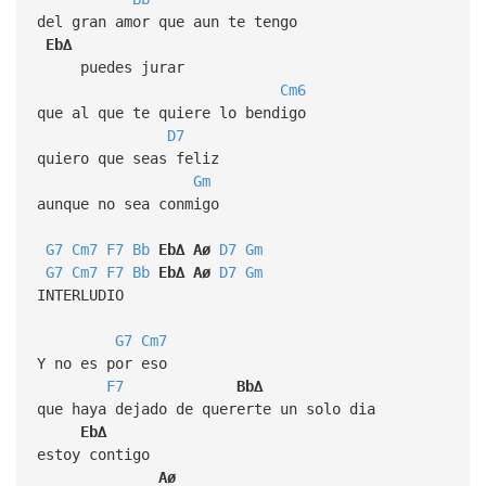
del gran amor que aun te tengo
Eb∆
puedes jurar
Cm6
que al que te quiere lo bendigo
D7
quiero que seas feliz
Gm
aunque no sea conmigo
G7
Cm7
F7
Bb
Eb∆
Aø
D7
Gm
G7
Cm7
F7
Bb
Eb∆
Aø
D7
Gm
INTERLUDIO
G7
Cm7
Y no es por eso
F7
Bb∆
que haya dejado de quererte un solo dia
Eb∆
estoy contigo
Aø