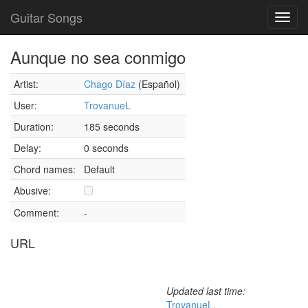
Guitar Songs
Toggl
navig
Aunque no sea conmigo
Artist:
Chago Díaz
(Español)
User:
TrovanueL
Duration:
185 seconds
Delay:
0 seconds
Chord names:
Default
Abusive:
Comment:
-
URL
Updated last time:
TrovanueL
,