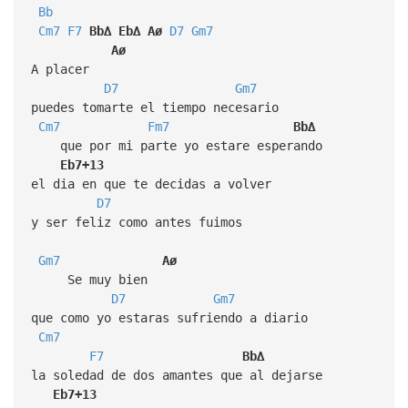
Bb
Cm7
F7
Bb∆
Eb∆
Aø
D7
Gm7
Aø
A placer
D7
Gm7
puedes tomarte el tiempo necesario
Cm7
Fm7
Bb∆
que por mi parte yo estare esperando
Eb7+13
el dia en que te decidas a volver
D7
y ser feliz como antes fuimos
Gm7
Aø
Se muy bien
D7
Gm7
que como yo estaras sufriendo a diario
Cm7
F7
Bb∆
la soledad de dos amantes que al dejarse
Eb7+13