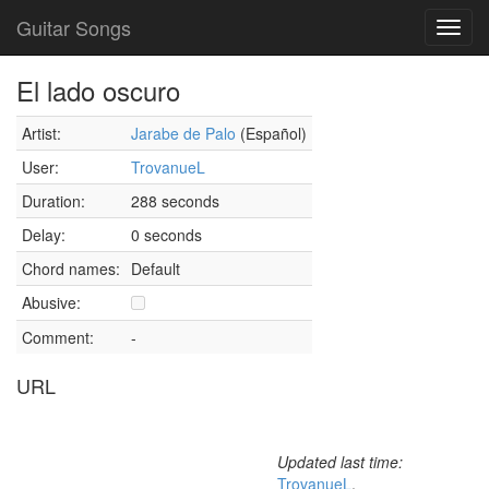
Guitar Songs
Toggl
navig
El lado oscuro
Artist:
Jarabe de Palo
(Español)
User:
TrovanueL
Duration:
288 seconds
Delay:
0 seconds
Chord names:
Default
Abusive:
Comment:
-
URL
Updated last time:
TrovanueL
,