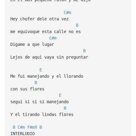
C#m
Hey chofer dele otra vez
B
me equivoque esta calle no es
C#m
Digame a que lugar
B
Lejos de aqui vaya sin preguntar
E
Me fui manejando y el llorando
B
con sus flores
E
segui si si si manejando
B
Y el tirando lindas flores
B
C#m
F#m9
B
INTERLUDIO