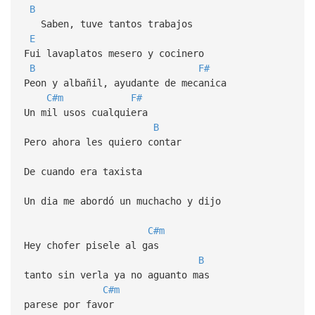
B
Saben, tuve tantos trabajos
E
Fui lavaplatos mesero y cocinero
B
F#
Peon y albañil, ayudante de mecanica
C#m
F#
Un mil usos cualquiera
B
Pero ahora les quiero contar
De cuando era taxista
Un dia me abordó un muchacho y dijo
C#m
Hey chofer pisele al gas
B
tanto sin verla ya no aguanto mas
C#m
parese por favor