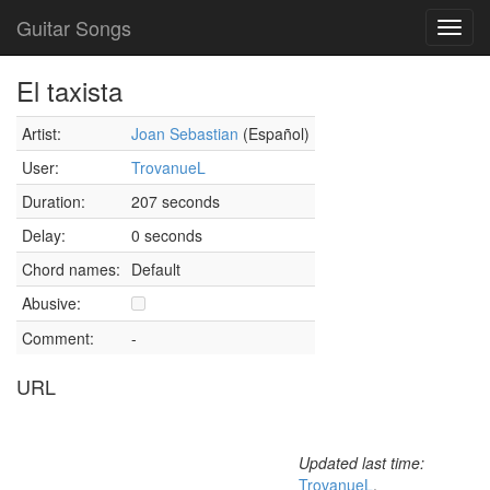
Guitar Songs
Toggl
navig
El taxista
Artist:
Joan Sebastian
(Español)
User:
TrovanueL
Duration:
207 seconds
Delay:
0 seconds
Chord names:
Default
Abusive:
Comment:
-
URL
Updated last time:
TrovanueL
,