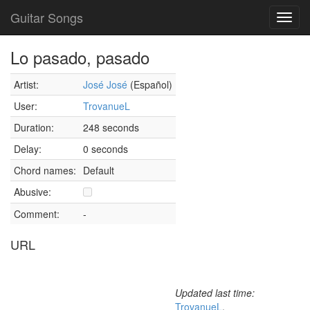
Guitar Songs
Toggl
navig
Lo pasado, pasado
Artist:
José José
(Español)
User:
TrovanueL
Duration:
248 seconds
Delay:
0 seconds
Chord names:
Default
Abusive:
Comment:
-
URL
Updated last time:
TrovanueL
,