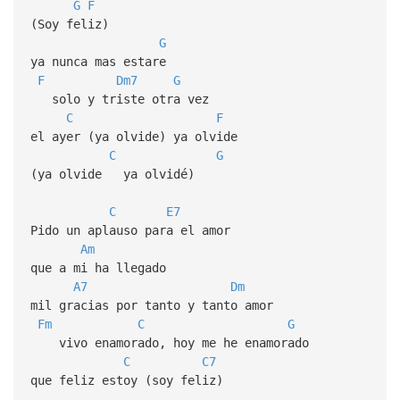
G
F
(Soy feliz)
G
ya nunca mas estare
F
Dm7
G
solo y triste otra vez
C
F
el ayer (ya olvide) ya olvide
C
G
(ya olvide ya olvidé)
C
E7
Pido un aplauso para el amor
Am
que a mi ha llegado
A7
Dm
mil gracias por tanto y tanto amor
Fm
C
G
vivo enamorado, hoy me he enamorado
C
C7
que feliz estoy (soy feliz)