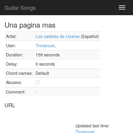
Guitar Songs
Toggl
navig
Una pagina mas
Artist:
Los cadetes de Linares
(Español)
User:
TrovanueL
Duration:
159 seconds
Delay:
0 seconds
Chord names:
Default
Abusive:
Comment:
-
URL
Updated last time:
TrovanueL
,