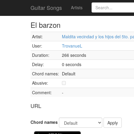
Guitar Songs
Artists
El barzon
Artist:
Maldita vecindad y los hijos del 5to. pa
User:
TrovanueL
Duration:
266 seconds
Delay:
0 seconds
Chord names:
Default
Abusive:
Comment:
-
URL
Chord names
Apply