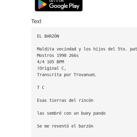
Text
EL BARZÓN
Maldita vecindad y los hijos del 5to. pa
Mostros 1998 266s
4/4 105 BPM
(Original C,
Transcrita por TrovanueL
T C
Esas tierras del rincón
las sembré con un buey pando
Se me reventó el barzón