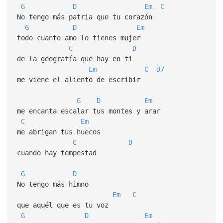
G
D
Em
C
No tengo más patria que tu corazón
G
D
Em
todo cuanto amo lo tienes mujer
C
D
de la geografía que hay en ti
Em
C
D7
me viene el aliento de escribir
G
D
Em
me encanta escalar tus montes y arar
C
Em
me abrigan tus huecos
C
D
cuando hay tempestad
G
D
No tengo más himno
Em
C
que aquél que es tu voz
G
D
Em