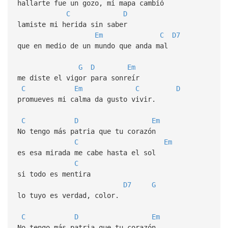
hallarte fue un gozo, mi mapa cambió
C
D
lamiste mi herida sin saber
Em
C
D7
que en medio de un mundo que anda mal
G
D
Em
me diste el vigor para sonreír
C
Em
C
D
promueves mi calma da gusto vivir.
C
D
Em
No tengo más patria que tu corazón
C
Em
es esa mirada me cabe hasta el sol
C
si todo es mentira
D7
G
lo tuyo es verdad, color.
C
D
Em
No tengo más patria que tu corazón