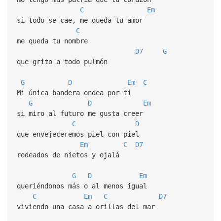
C
Em
si todo se cae, me queda tu amor
C
me queda tu nombre
D7
G
que grito a todo pulmón
G
D
Em
C
Mi única bandera ondea por tí
G
D
Em
si miro al futuro me gusta creer
C
D
que envejeceremos piel con piel
Em
C
D7
rodeados de nietos y ojalá
G
D
Em
queriéndonos más o al menos igual
C
Em
C
D7
viviendo una casa a orillas del mar