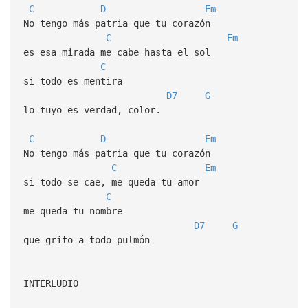
C
D
Em
No tengo más patria que tu corazón
C
Em
es esa mirada me cabe hasta el sol
C
si todo es mentira
D7
G
lo tuyo es verdad, color.
C
D
Em
No tengo más patria que tu corazón
C
Em
si todo se cae, me queda tu amor
C
me queda tu nombre
D7
G
que grito a todo pulmón
INTERLUDIO