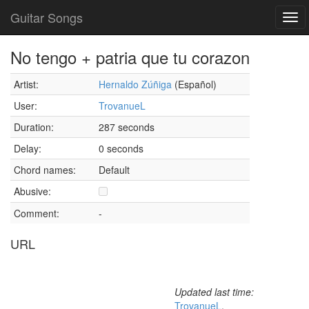
Guitar Songs
Tog
navi
No tengo + patria que tu corazon
Artist:
Hernaldo Zúñiga
(Español)
User:
TrovanueL
Duration:
287 seconds
Delay:
0 seconds
Chord names:
Default
Abusive:
Comment:
-
URL
Updated last time:
TrovanueL
,