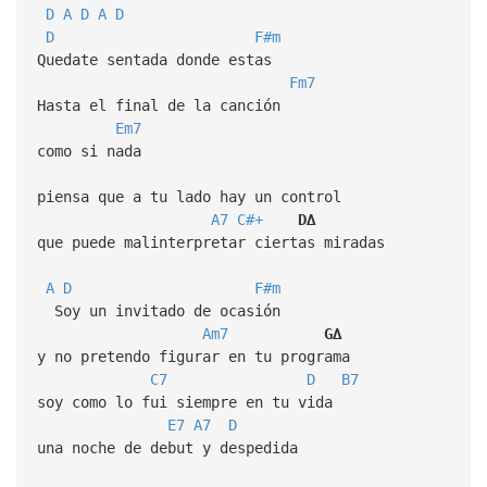
D
A
D
A
D
D
F#m
Quedate sentada donde estas
Fm7
Hasta el final de la canción
Em7
como si nada
piensa que a tu lado hay un control
A7
C#+
D∆
que puede malinterpretar ciertas miradas
A
D
F#m
Soy un invitado de ocasión
Am7
G∆
y no pretendo figurar en tu programa
C7
D
B7
soy como lo fui siempre en tu vida
E7
A7
D
una noche de debut y despedida