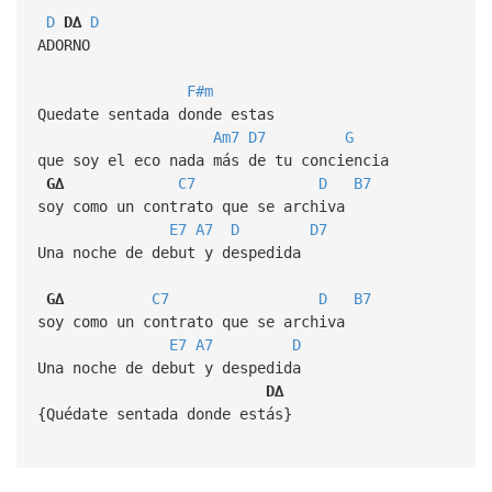
D
D∆
D
ADORNO
F#m
Quedate sentada donde estas
Am7
D7
G
que soy el eco nada más de tu conciencia
G∆
C7
D
B7
soy como un contrato que se archiva
E7
A7
D
D7
Una noche de debut y despedida
G∆
C7
D
B7
soy como un contrato que se archiva
E7
A7
D
Una noche de debut y despedida
D∆
{Quédate sentada donde estás}