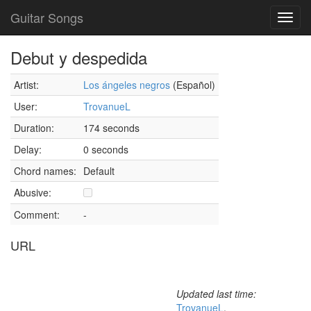
Guitar Songs
Toggl
navig
Debut y despedida
Artist:
Los ángeles negros
(Español)
User:
TrovanueL
Duration:
174 seconds
Delay:
0 seconds
Chord names:
Default
Abusive:
Comment:
-
URL
Updated last time:
TrovanueL
,