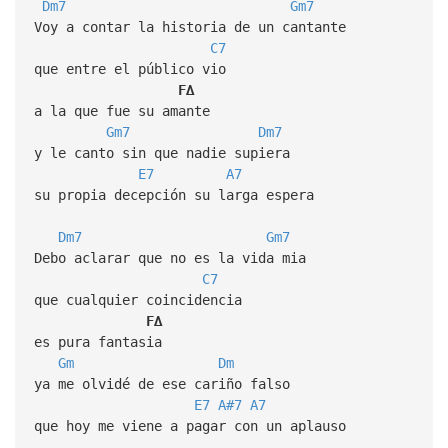
Dm7
Gm7
Voy a contar la historia de un cantante
C7
que entre el público vio
F∆
a la que fue su amante
Gm7
Dm7
y le canto sin que nadie supiera
E7
A7
su propia decepción su larga espera
Dm7
Gm7
Debo aclarar que no es la vida mia
C7
que cualquier coincidencia
F∆
es pura fantasia
Gm
Dm
ya me olvidé de ese cariño falso
E7
A#7
A7
que hoy me viene a pagar con un aplauso